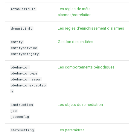
webhook dans le webhook
Les règles de méta
metaalarmrule
r
suivant
Utilisateurs
alarmes/corrélation
c
Les règles d'enrichissement d'alarmes
dynamicinfo
h
Gestion des entitées
entity
e
entityservice
entitycategory
Les comportements périodiques
pbehavior
pbehaviortype
pbehaviorreason
pbehaviorexceptio
n
Les objets de remédiation
instruction
job
jobconfig
Les paramètres
statesetting