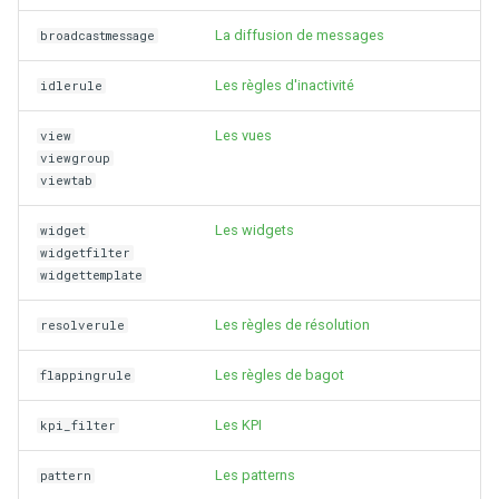
La diffusion de messages
broadcastmessage
Les règles d'inactivité
idlerule
Les vues
view
viewgroup
viewtab
Les widgets
widget
widgetfilter
widgettemplate
Les règles de résolution
resolverule
Les règles de bagot
flappingrule
Les KPI
kpi_filter
Les patterns
pattern