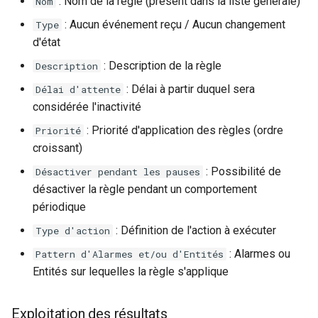
: Nom de la règle (présent dans la liste générale)
Nom
webhook dans le webhook
: Aucun événement reçu / Aucun changement
r
Type
Gestion fixtures
suivant
Utilisateurs
d'état
c
: Description de la règle
Description
h
: Délai à partir duquel sera
Délai d'attente
e
considérée l'inactivité
: Priorité d'application des règles (ordre
Priorité
croissant)
: Possibilité de
Désactiver pendant les pauses
désactiver la règle pendant un comportement
périodique
: Définition de l'action à exécuter
Type d'action
: Alarmes ou
Pattern d'Alarmes et/ou d'Entités
Entités sur lequelles la règle s'applique
Exploitation des résultats