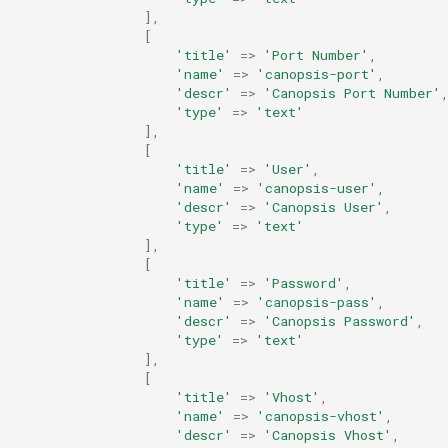
],
[
'title'
=>
'Port Number'
,
'name'
=>
'canopsis-port'
,
'descr'
=>
'Canopsis Port Number'
'type'
=>
'text'
],
[
'title'
=>
'User'
,
'name'
=>
'canopsis-user'
,
'descr'
=>
'Canopsis User'
,
'type'
=>
'text'
],
[
'title'
=>
'Password'
,
'name'
=>
'canopsis-pass'
,
'descr'
=>
'Canopsis Password'
,
'type'
=>
'text'
],
[
'title'
=>
'Vhost'
,
'name'
=>
'canopsis-vhost'
,
'descr'
=>
'Canopsis Vhost'
,