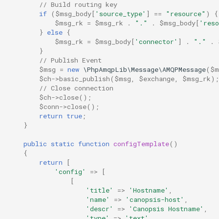
// Build routing key
if
(
$msg_body
[
'source_type'
]
==
"resource"
)
{
$msg_rk
=
$msg_rk
.
"."
.
$msg_body
[
'reso
}
else
{
$msg_rk
=
$msg_body
[
'connector'
]
.
"."
.
}
// Publish Event
$msg
=
new
\PhpAmqpLib\Message\AMQPMessage
(
$m
$ch
->
basic_publish
(
$msg
,
$exchange
,
$msg_rk
);
// Close connection
$ch
->
close
();
$conn
->
close
();
return
true
;
}
public
static
function
configTemplate
()
{
return
[
'config'
=>
[
[
'title'
=>
'Hostname'
,
'name'
=>
'canopsis-host'
,
'descr'
=>
'Canopsis Hostname'
,
'type'
=>
'text'