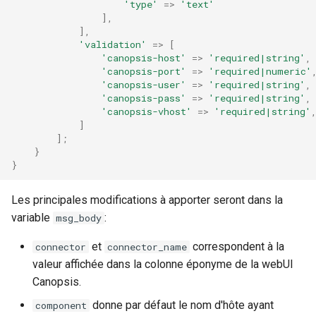
'type'
=>
'text'
],
],
'validation'
=>
[
'canopsis-host'
=>
'required|string'
,
'canopsis-port'
=>
'required|numeric'
'canopsis-user'
=>
'required|string'
,
'canopsis-pass'
=>
'required|string'
,
'canopsis-vhost'
=>
'required|string'
]
];
}
}
Les principales modifications à apporter seront dans la
variable
:
msg_body
et
correspondent à la
connector
connector_name
valeur affichée dans la colonne éponyme de la webUI
Canopsis.
donne par défaut le nom d'hôte ayant
component