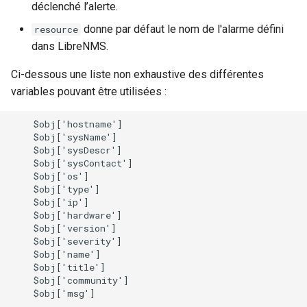
déclenché l’alerte.
donne par défaut le nom de l'alarme défini
resource
dans LibreNMS.
Ci-dessous une liste non exhaustive des différentes
variables pouvant être utilisées :
    $obj['hostname']

    $obj['sysName']

    $obj['sysDescr']

    $obj['sysContact']

    $obj['os']

    $obj['type']

    $obj['ip']

    $obj['hardware']

    $obj['version']

    $obj['severity']

    $obj['name']

    $obj['title']

    $obj['community']
