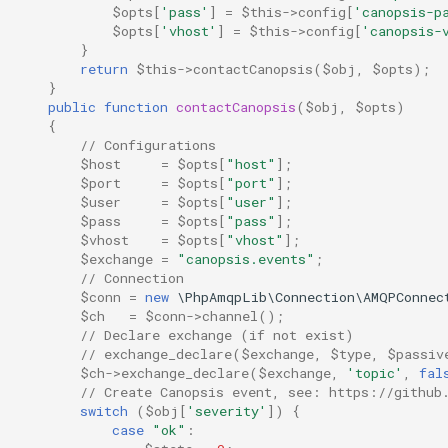
$opts
[
'pass'
]
=
$this
->
config
[
'canopsis-p
$opts
[
'vhost'
]
=
$this
->
config
[
'canopsis-
}
return
$this
->
contactCanopsis
(
$obj
,
$opts
);
}
public
function
contactCanopsis
(
$obj
,
$opts
)
{
// Configurations
$host
=
$opts
[
"host"
];
$port
=
$opts
[
"port"
];
$user
=
$opts
[
"user"
];
$pass
=
$opts
[
"pass"
];
$vhost
=
$opts
[
"vhost"
];
$exchange
=
"canopsis.events"
;
// Connection
$conn
=
new
\PhpAmqpLib\Connection\AMQPConnec
$ch
=
$conn
->
channel
();
// Declare exchange (if not exist)
// exchange_declare($exchange, $type, $passiv
$ch
->
exchange_declare
(
$exchange
,
'topic'
,
fal
// Create Canopsis event, see: https://github
switch
(
$obj
[
'severity'
])
{
case
"ok"
: