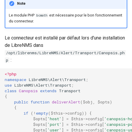
Note
webhook dans le webhook
r
Gestion fixtures
suivant
Utilisateurs
Le module PHP
est nécessaire pour le bon fonctionnement
bcmath
c
du connecteur.
h
Le connecteur est installé par défaut lors d'une installation
e
de LibreNMS dans
/opt/librenms/LibreNMS/Alert/Transport/Canopsis.ph
:
p
<?php
namespace
LibreNMS\Alert\Transport
;
use
LibreNMS\Alert\Transport
;
class
Canopsis
extends
Transport
{
public
function
deliverAlert
(
$obj
,
$opts
)
{
if
(
!
empty
(
$this
->
config
))
{
$opts
[
'host'
]
=
$this
->
config
[
'canopsis-h
$opts
[
'port'
]
=
$this
->
config
[
'canopsis-p
$opts
[
'user'
]
=
$this
->
config
[
'canopsis-u