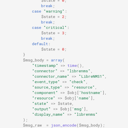
$state
=
0
;
break
;
case
"warning"
:
$state
=
2
;
break
;
case
"critical"
:
$state
=
3
;
break
;
default
:
$state
=
0
;
}
$msg_body
=
array
(
"timestamp"
=>
time
(),
"connector"
=>
"librenms"
,
"connector_name"
=>
"LibreNMS1"
,
"event_type"
=>
"check"
,
"source_type"
=>
"resource"
,
"component"
=>
$obj
[
'hostname'
],
"resource"
=>
$obj
[
'name'
],
"state"
=>
$state
,
"output"
=>
$obj
[
'msg'
],
"display_name"
=>
"librenms"
);
$msg_raw
=
json_encode
(
$msg_body
);