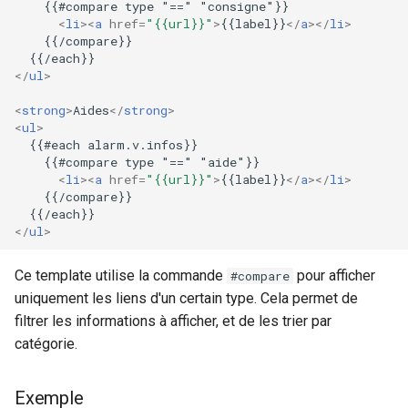
    {{#compare type "==" "consigne"}}

<
li
><
a
href
=
"{{url}}"
>
{{label}}
</
a
></
li
>
    {{/compare}}

</
ul
>
<
strong
>
Aides
</
strong
>
<
ul
>
  {{#each alarm.v.infos}}

    {{#compare type "==" "aide"}}

<
li
><
a
href
=
"{{url}}"
>
{{label}}
</
a
></
li
>
    {{/compare}}

</
ul
>
Ce template utilise la commande
pour afficher
#compare
uniquement les liens d'un certain type. Cela permet de
filtrer les informations à afficher, et de les trier par
catégorie.
Exemple