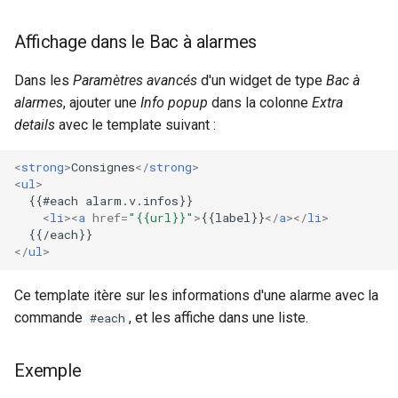
Affichage dans le Bac à alarmes
Dans les
Paramètres avancés
d'un widget de type
Bac à
alarmes
, ajouter une
Info popup
dans la colonne
Extra
details
avec le template suivant :
<
strong
>
Consignes
</
strong
>
<
ul
>
  {{#each alarm.v.infos}}

<
li
><
a
href
=
"{{url}}"
>
{{label}}
</
a
></
li
>
</
ul
>
Ce template itère sur les informations d'une alarme avec la
commande
, et les affiche dans une liste.
#each
Exemple