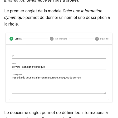
information dynamique
(en bas à droite).
r
Le premier onglet de la modale
Créer une information
Gestion fixtures
Utilisateurs
dynamique
permet de donner un nom et une description à
c
la règle.
h
e
Le deuxième onglet permet de définir les informations à