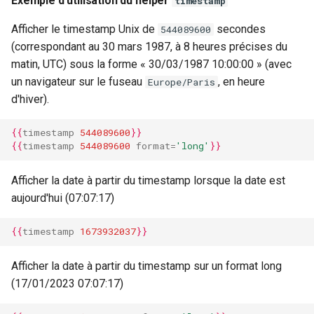
Exemple d'utilisation du helper
timestamp
Afficher le timestamp Unix de
secondes
544089600
(correspondant au 30 mars 1987, à 8 heures précises du
matin, UTC) sous la forme « 30/03/1987 10:00:00 » (avec
un navigateur sur le fuseau
, en heure
Europe/Paris
d'hiver).
{{
timestamp
544089600
}}
{{
timestamp
544089600
format
=
'long'
}}
Afficher la date à partir du timestamp lorsque la date est
aujourd'hui (07:07:17)
{{
timestamp
1673932037
}}
Afficher la date à partir du timestamp sur un format long
(17/01/2023 07:07:17)