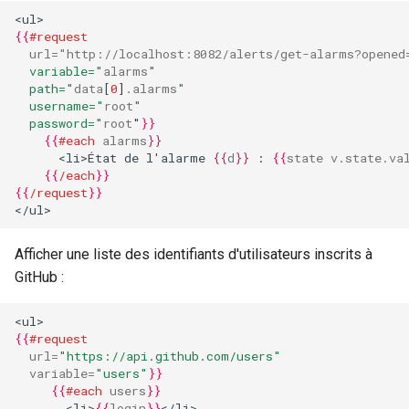
<ul>
{{
#request
url="http://localhost:8082/alerts/get-alarms?opened
  variable="
alarms
"
  path="
data
[
0
]
.alarms
"
  username="
root
"
  password="
root
"
}}
{{
#each
alarms
}}
      <li>État de l'alarme 
{{
d
}}
 : 
{{
state
v.state.va
{{
/each
}}
{{
/request
}}
</ul>
Afficher une liste des identifiants d'utilisateurs inscrits à
GitHub :
<ul>
{{
#request
url
=
"https://api.github.com/users"
variable
=
"users"
}}
{{
#each
users
}}
       <li>
{{
login
}}
</li>