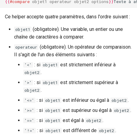
{{
#compare
objet1
operateur
objet2
options
}}
Texte à a
Exemple d'utilisation du
Ce helper accepte quatre paramètres, dans l'ordre suivant :
helper mul
(obligatoire). Une variable, un entier ou une
objet1
Helper divide
chaîne de caractères à comparer.
(obligatoire). Un opérateur de comparaison.
operateur
Exemple d'utilisation du
Il s'agit de l'un des éléments suivants :
helper divide
: si
est strictement inférieur à
'<'
objet1
Helpers chaînes de
.
objet2
caractères
: si
est strictement supérieur à
'>'
objet1
.
objet2
Helper concat
: si
est inférieur ou égal à
.
'<='
objet1
objet2
Exemples d'utilisation du
: si
est supérieur ou égal à
.
'>='
objet1
objet2
helper concat
: si
est égal à
.
'=='
objet1
objet2
Helper lowercase
: si
est différent de
.
'!='
objet1
objet2