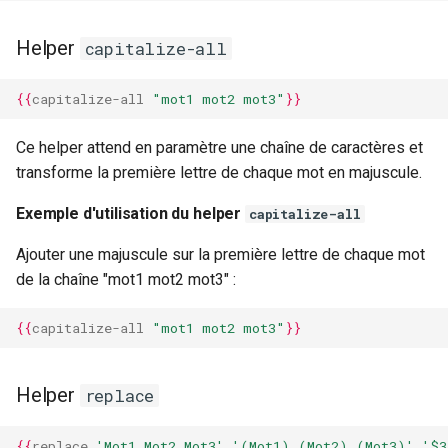
Helper
capitalize-all
{{
capitalize-all
"mot1 mot2 mot3"
}}
Ce helper attend en paramètre une chaîne de caractères et
transforme la première lettre de chaque mot en majuscule.
Exemple d'utilisation du helper
capitalize-all
Ajouter une majuscule sur la première lettre de chaque mot
de la chaîne "mot1 mot2 mot3" :
{{
capitalize-all
"mot1 mot2 mot3"
}}
Helper
replace
{{
replace
'Mot1 Mot2 Mot3'
'(Mot1) (Mot2) (Mot3)'
'$3