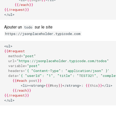
{{
/each
}}
{{
/request
}}
</ul>
Ajouter un
sur le site
todo
https://jsonplaceholder.typicode.com
<ul>
{{
#request
method
=
"post"
url
=
"https://jsonplaceholder.typicode.com/todos"
variable
=
"post"
headers
=
'{ "Content-Type": "application/json" }'
data
=
'{ "userId": "1", "title": "TEST321", "comple
{{
#each
post
}}
        <li><strong>
{{
@key
}}
</strong>: 
{{
this
}}
</li>
{{
/each
}}
{{
/request
}}
</ul>