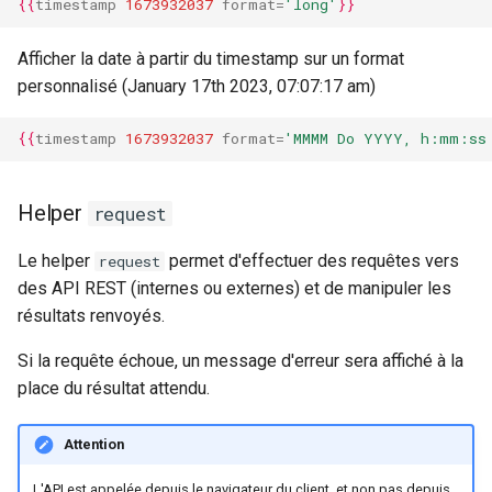
{{
timestamp
1673932037
format
=
'long'
}}
Afficher la date à partir du timestamp sur un format
personnalisé (January 17th 2023, 07:07:17 am)
{{
timestamp
1673932037
format
=
'MMMM Do YYYY, h:mm:ss
Helper
request
Le helper
permet d'effectuer des requêtes vers
request
des API REST (internes ou externes) et de manipuler les
résultats renvoyés.
Si la requête échoue, un message d'erreur sera affiché à la
place du résultat attendu.
Attention
L'API est appelée depuis le navigateur du client, et non pas depuis