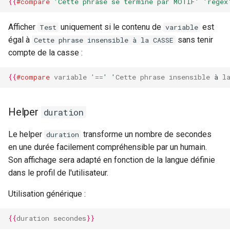
{{
#compare
'Cette phrase se termine par MOTIF'
'regex
Exemple d'utilisation du
Afficher
uniquement si le contenu de
est
Test
variable
helper copy
égal à
sans tenir
Cette phrase insensible à la CASSE
compte de la casse :
Helper json
{{
#compare
variable
'=
=
' '
Cette
phrase
insensible
à
l
Exemple d'utilisation du
helper json
Helper
duration
Le helper
transforme un nombre de secondes
duration
en une durée facilement compréhensible par un humain.
Son affichage sera adapté en fonction de la langue définie
dans le profil de l'utilisateur.
Utilisation générique :
{{
duration
secondes
}}