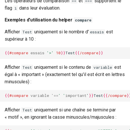
Les opérateurs de comparaison
et
supportent le
==
===
Helper replace
flag
dans leur évaluation.
i
Exemple d'utilisation du
Exemples d'utilisation du helper
compare
helper replace
Afficher
uniquement si le nombre d'
est
Test
essais
supérieur à 10 :
Helper tags
{{
#compare
essais
'>'
10
}}
Test
{{
/compare
}}
Exemple d'utilisation du
helper tags
Afficher
uniquement si le contenu de
est
Test
variable
égal à « important » (exactement tel qu'il est écrit en lettres
Helper map
minuscules) :
Exemple d'utilisation du
{{
#compare
variable
'=
=
' '
important
'
}}
Test
{{
/compare
}
helper map
Afficher
uniquement si une chaîne se
termine
par
Test
Helper links
« motif », en ignorant la casse minuscules/majuscules :
Helper copy