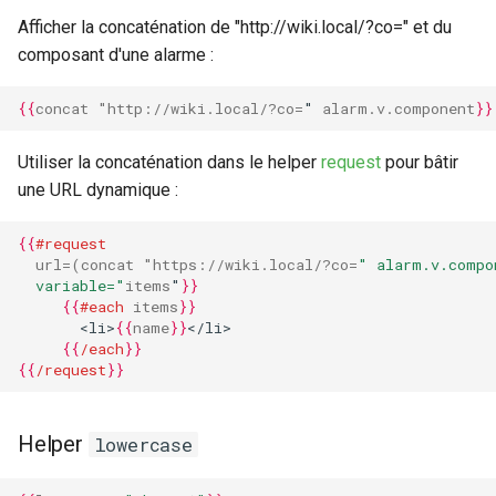
Afficher la concaténation de "http://wiki.local/?co=" et du
composant d'une alarme :
{{
concat
"http://wiki.local/?co
=
"
alarm.v.component
}}
Utiliser la concaténation dans le helper
request
pour bâtir
une URL dynamique :
{{
#request
url
=
(concat
"https://wiki.local/?co
=
" alarm.v.compo
  variable="
items
"
}}
{{
#each
items
}}
       <li>
{{
name
}}
</li>
{{
/each
}}
{{
/request
}}
Helper
lowercase