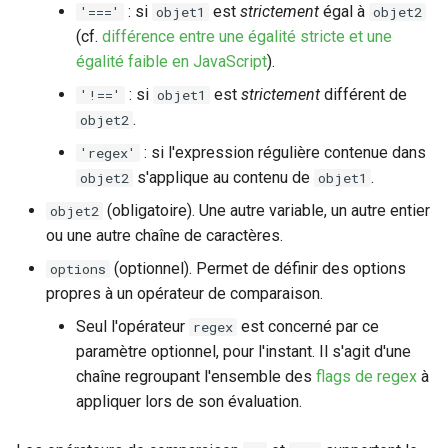
: si
est
strictement
égal à
'==='
objet1
objet2
Exemple d'utilisation du
(cf.
différence entre une égalité stricte et une
helper lowercase
égalité faible en JavaScript
).
: si
est
strictement
différent de
'!=='
objet1
Helper uppercase
.
objet2
Exemple d'utilisation du
: si l'expression régulière contenue dans
'regex'
helper uppercase
s'applique au contenu de
.
objet2
objet1
(obligatoire). Une autre variable, un autre entier
objet2
Helper capitalize
ou une autre chaîne de caractères.
(optionnel). Permet de définir des options
options
Exemple d'utilisation du
propres à un opérateur de comparaison.
helper capitalize
Seul l'opérateur
est concerné par ce
regex
Helper capitalize-all
paramètre optionnel, pour l'instant. Il s'agit d'une
chaîne regroupant l'ensemble des
flags de regex
à
Exemple d'utilisation du
appliquer lors de son évaluation.
helper capitalize-all