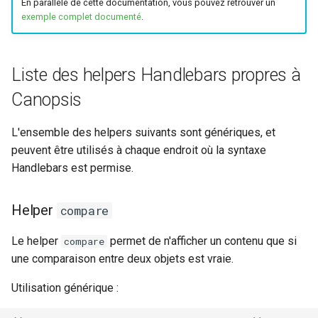
En parallèle de cette documentation, vous pouvez retrouver un
webhook dans le webhook
exemple complet documenté
.
r
Gestion fixtures
suivant
Exemples d'utilisation du
Utilisateurs
helper state
c
Liste des helpers Handlebars propres à
h
Helpers mathématiques
Canopsis
basiques
e
L'ensemble des helpers suivants sont génériques, et
Helper sum
peuvent être utilisés à chaque endroit où la syntaxe
Handlebars est permise.
Exemple d'utilisation du
helper sum
Helper
compare
Helper minus
Le helper
permet de n'afficher un contenu que si
compare
Exemple d'utilisation du
une comparaison entre deux objets est vraie.
helper minus
Utilisation générique :
Helper mul