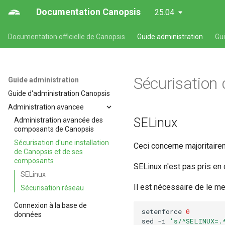
Documentation Canopsis
25.04
Documentation officielle de Canopsis
Guide administration
Gu
Sécurisation 
Guide administration
Guide d'administration Canopsis
Administration avancee
SELinux
Administration avancée des
composants de Canopsis
Sécurisation d'une installation
Ceci concerne majoritair
de Canopsis et de ses
composants
SELinux n'est pas pris en
SELinux
Il est nécessaire de le m
Sécurisation réseau
Connexion à la base de
setenforce
0
données
sed
-i
's/^SELINUX=.