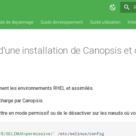
T
ide de depannage
Guide developpement
Guide utilisation
Inte
d'une installation de Canopsis e
ement les environnements RHEL et assimilés.
 charge par Canopsis.
ettre en mode permissif ou de le désactiver sur les nœuds où vo
*$/SELINUX=permissive/'