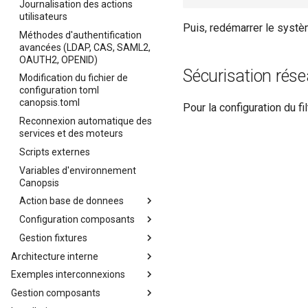
Journalisation des actions
utilisateurs
Puis, redémarrer le systè
Méthodes d'authentification
avancées (LDAP, CAS, SAML2,
OAUTH2, OPENID)
Sécurisation rés
Modification du fichier de
configuration toml
canopsis.toml
Pour la configuration du fi
Reconnexion automatique des
services et des moteurs
Scripts externes
Variables d'environnement
Canopsis
Action base de donnees
Configuration composants
Actions avancées sur les
bases de données
Gestion fixtures
Configuration avancée de la
Cas d'usage d'actions
base de données MongoDB
Architecture interne
Gestion des fixtures
avancées à réaliser sur les
intégrée à Canopsis
(données d’initialisation)
Exemples interconnexions
Architecture interne de
bases de données
Activation de HTTPS dans
Canopsis
Export
notamment dans le cadre
Gestion composants
Exemples d'interconnexions à
Canopsis
d'opérations de debug ou
Triggers (Go)
Canopsis
Import