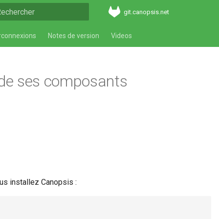
git.canopsis.net
aper pour démarrer la recherche
rconnexions
Notes de version
Videos
t de ses composants
us installez Canopsis :