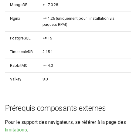
MongoDB
>= 7.0.28
webhook dans le webhook
r
Gestion fixtures
suivant
Utilisateurs
Nginx
>= 1.26 (uniquement pour l'installation via
c
paquets RPM)
h
PostgreSQL
>= 15
e
TimescaleDB
2.15.1
RabbitMQ
>= 4.0
Valkey
8.0
Prérequis composants externes
Pour le support des navigateurs, se référer à la page des
limitations
.