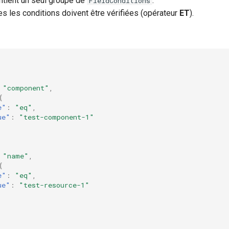
tient un seul groupe de
.
FieldConditions
utes les conditions doivent être vérifiées (opérateur
ET
).
"component"
,
{
e"
:
"eq"
,
ue"
:
"test-component-1"
"name"
,
{
e"
:
"eq"
,
ue"
:
"test-resource-1"