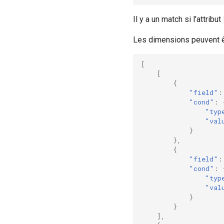
Il y a un match si l'attribut
Les dimensions peuvent ê
[
[
{
"field"
:
"cond"
:
"typ
"val
}
},
{
"field"
:
"cond"
:
"typ
"val
}
}
],