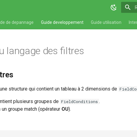
T
ide de depannage
Guide developpement
Guide utilisation
Inte
u langage des filtres
ltres
t une structure qui contient un tableau à 2 dimensions de
FieldCo
ntient plusieurs groupes de
.
FieldConditions
ns un groupe match (opérateur
OU
).