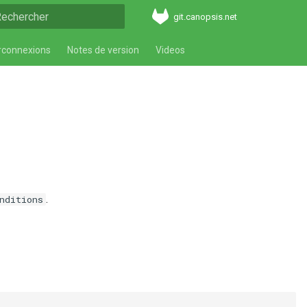
git.canopsis.net
aper pour démarrer la recherche
rconnexions
Notes de version
Videos
.
nditions