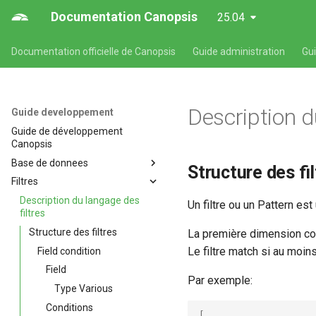
Documentation Canopsis
25.04
Documentation officielle de Canopsis
Guide administration
Gu
Description d
Guide developpement
Guide de développement
Canopsis
Base de donnees
Structure des fi
Filtres
Base de données
Entités
Description du langage des
Un filtre ou un Pattern es
filtres
Alarmes
Structure des filtres
La première dimension co
Le filtre match si au moi
Field condition
Field
Par exemple:
Type Various
Conditions
[