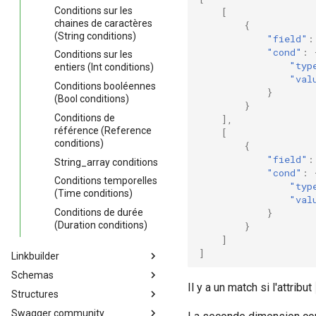
Conditions sur les
[
chaines de caractères
{
(String conditions)
"field"
:
"cond"
:
Conditions sur les
"typ
entiers (Int conditions)
"val
Conditions booléennes
}
(Bool conditions)
}
Conditions de
],
référence (Reference
[
conditions)
{
"field"
:
String_array conditions
"cond"
:
Conditions temporelles
"typ
(Time conditions)
"val
}
Conditions de durée
(Duration conditions)
}
]
]
Linkbuilder
Schemas
Développement d'un linkbuilder
Il y a un match si l'attribut
Structures
All engines
Swagger community
Engine-action
Structure des événements