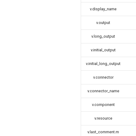
v.display_name
v.output
v.long_output
v.initial_output
v.initial_long_output
v.connector
v.connector_name
v.component
v.resource
v.last_comment.m