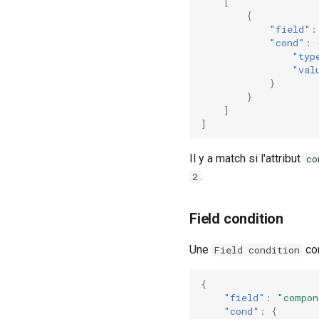
[
{
"field"
:
"cond"
:
"typ
"val
}
}
]
]
Il y a match si l'attribut
co
.
2
Field condition
Une
con
Field condition
{
"field"
:
"compon
"cond"
:
{