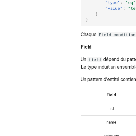
"type"
:
"eq"
"value"
:
"te
}
}
Chaque
Field condition
Field
Un
dépend du patte
field
Le type induit un ensemble
Un pattern d'entité contient
Field
_id
name
category