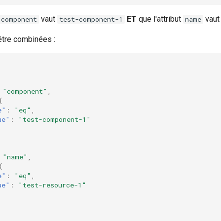
vaut
ET
que l'attribut
vau
component
test-component-1
name
tre combinées :
"component"
,
{
e"
:
"eq"
,
ue"
:
"test-component-1"
"name"
,
{
e"
:
"eq"
,
ue"
:
"test-resource-1"