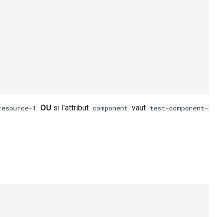
OU
si l'attribut
vaut
resource-1
component
test-component-