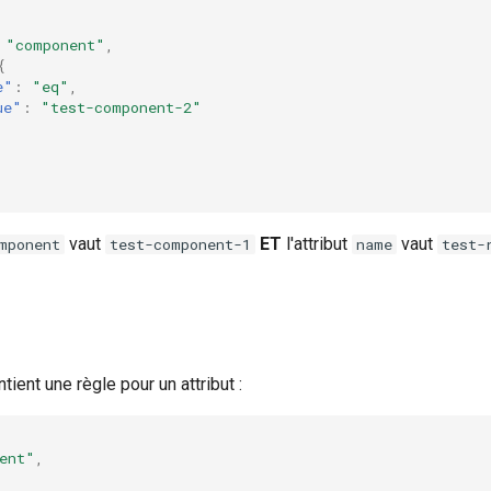
"component"
,
{
e"
:
"eq"
,
ue"
:
"test-component-2"
vaut
ET
l'attribut
vaut
mponent
test-component-1
name
test-
tient une règle pour un attribut :
ent"
,