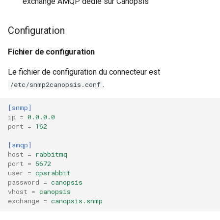
exchange AMQP dédié sur Canopsis
Configuration
Fichier de configuration
Le fichier de configuration du connecteur est
.
/etc/snmp2canopsis.conf
[snmp]
ip
=
0.0.0.0
port
=
162
[amqp]
host
=
rabbitmq
port
=
5672
user
=
cpsrabbit
password
=
canopsis
vhost
=
canopsis
exchange
=
canopsis.snmp