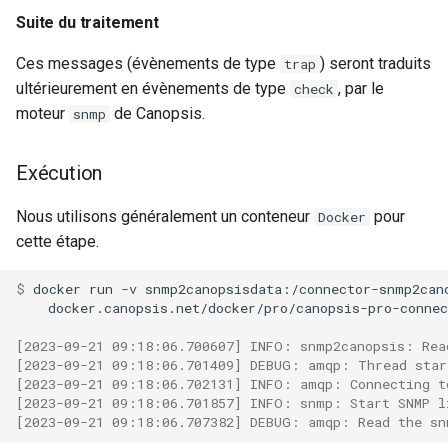
Suite du traitement
Ces messages (évènements de type
) seront traduits
trap
ultérieurement en évènements de type
, par le
check
moteur
de Canopsis.
snmp
Exécution
Nous utilisons généralement un conteneur
pour
Docker
cette étape.
$ 
docker
run
-v
snmp2canopsisdata:/connector-snmp2can
docker.canopsis.net/docker/pro/canopsis-pro-connec
[2023-09-21 09:18:06.700607] INFO: snmp2canopsis: Rea
[2023-09-21 09:18:06.701409] DEBUG: amqp: Thread star
[2023-09-21 09:18:06.702131] INFO: amqp: Connecting t
[2023-09-21 09:18:06.701857] INFO: snmp: Start SNMP l
[2023-09-21 09:18:06.707382] DEBUG: amqp: Read the sn