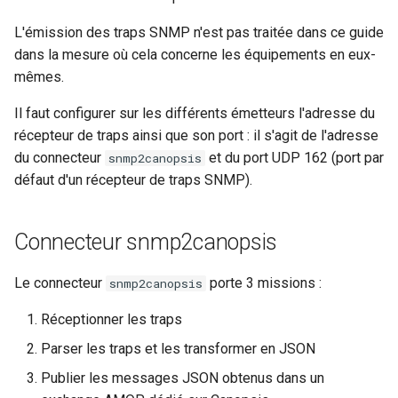
webhook dans le webhook
r
L'émission des traps SNMP n'est pas traitée dans ce guide
Gestion fixtures
suivant
Utilisateurs
dans la mesure où cela concerne les équipements en eux-
c
mêmes.
h
Il faut configurer sur les différents émetteurs l'adresse du
e
récepteur de traps ainsi que son port : il s'agit de l'adresse
du connecteur
et du port UDP 162 (port par
snmp2canopsis
défaut d'un récepteur de traps SNMP).
Connecteur snmp2canopsis
Le connecteur
porte 3 missions :
snmp2canopsis
Réceptionner les traps
Parser les traps et les transformer en JSON
Publier les messages JSON obtenus dans un