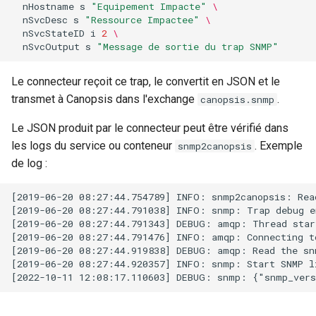
nHostname
s
"Equipement Impacte"
\
nSvcDesc
s
"Ressource Impactee"
\
nSvcStateID
i
2
\
nSvcOutput
s
"Message de sortie du trap SNMP"
Le connecteur reçoit ce trap, le convertit en JSON et le
transmet à Canopsis dans l'exchange
.
canopsis.snmp
Le JSON produit par le connecteur peut être vérifié dans
les logs du service ou conteneur
. Exemple
snmp2canopsis
de log :
[2019-06-20 08:27:44.754789] INFO: snmp2canopsis: Rea
[2019-06-20 08:27:44.791038] INFO: snmp: Trap debug en
[2019-06-20 08:27:44.791343] DEBUG: amqp: Thread start
[2019-06-20 08:27:44.791476] INFO: amqp: Connecting to
[2019-06-20 08:27:44.919838] DEBUG: amqp: Read the snm
[2019-06-20 08:27:44.920357] INFO: snmp: Start SNMP li