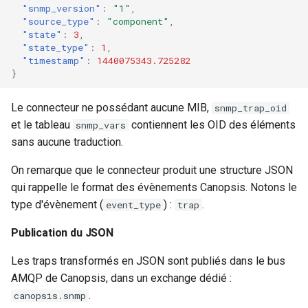
"snmp_version"
:
"1"
,
"source_type"
:
"component"
,
"state"
:
3
,
"state_type"
:
1
,
"timestamp"
:
1440075343.725282
}
Le connecteur ne possédant aucune MIB,
snmp_trap_oid
et le tableau
contiennent les OID des éléments
snmp_vars
sans aucune traduction.
On remarque que le connecteur produit une structure JSON
qui rappelle le format des évènements Canopsis. Notons le
type d'évènement (
) :
.
event_type
trap
Publication du JSON
Les traps transformés en JSON sont publiés dans le bus
AMQP de Canopsis, dans un exchange dédié :
.
canopsis.snmp