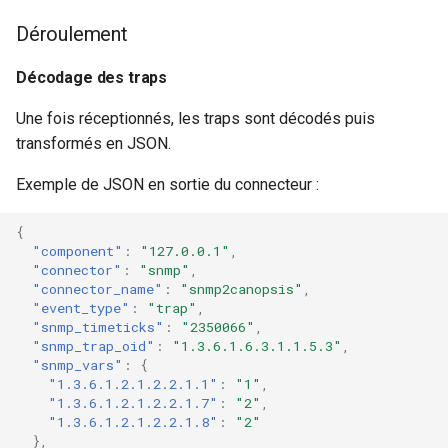
Déroulement
Décodage des traps
Une fois réceptionnés, les traps sont décodés puis
transformés en JSON.
Exemple de JSON en sortie du connecteur :
{
"component"
:
"127.0.0.1"
,
"connector"
:
"snmp"
,
"connector_name"
:
"snmp2canopsis"
,
"event_type"
:
"trap"
,
"snmp_timeticks"
:
"2350066"
,
"snmp_trap_oid"
:
"1.3.6.1.6.3.1.1.5.3"
,
"snmp_vars"
:
{
"1.3.6.1.2.1.2.2.1.1"
:
"1"
,
"1.3.6.1.2.1.2.2.1.7"
:
"2"
,
"1.3.6.1.2.1.2.2.1.8"
:
"2"
},