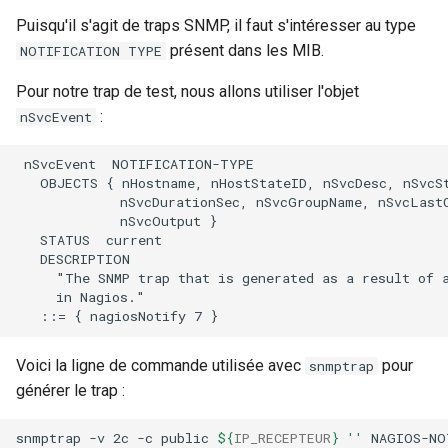
Puisqu'il s'agit de traps SNMP, il faut s'intéresser au type
présent dans les MIB.
NOTIFICATION TYPE
Pour notre trap de test, nous allons utiliser l'objet
:
nSvcEvent
 nSvcEvent  NOTIFICATION-TYPE

   OBJECTS { nHostname, nHostStateID, nSvcDesc, nSvcSt
             nSvcDurationSec, nSvcGroupName, nSvcLastC
             nSvcOutput }

   STATUS  current

   DESCRIPTION

     "The SNMP trap that is generated as a result of a
     in Nagios."

Voici la ligne de commande utilisée avec
pour
snmptrap
générer le trap :
snmptrap
-v
2c
-c
public
${
IP_RECEPTEUR
}
''
NAGIOS-NO