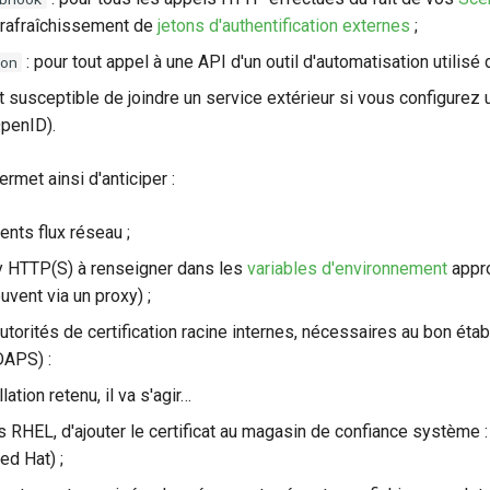
 rafraîchissement de
jetons d'authentification externes
;
: pour tout appel à une API d'un outil d'automatisation utilisé
on
st susceptible de joindre un service extérieur si vous configure
penID).
rmet ainsi d'anticiper :
ents flux réseau ;
oxy HTTP(S) à renseigner dans les
variables d'environnement
appro
uvent via un proxy) ;
 autorités de certification racine internes, nécessaires au bon 
DAPS) :
ation retenu, il va s'agir…
RHEL, d'ajouter le certificat au magasin de confiance système :
ed Hat) ;