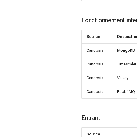
Fonctionnement inte
Source
Destinatio
Canopsis
MongoDB
Canopsis
Timescale
Canopsis
Valkey
Canopsis
RabbitMQ
Entrant
Source