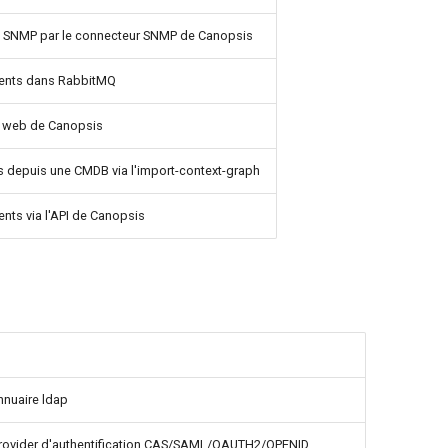
ap SNMP par le connecteur SNMP de Canopsis
ments dans RabbitMQ
ce web de Canopsis
s depuis une CMDB via l'import-context-graph
nts via l'API de Canopsis
nnuaire ldap
provider d'authentification CAS/SAML/OAUTH2/OPENID