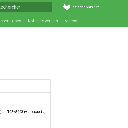
git.canopsis.net
aper pour démarrer la recherche
rconnexions
Notes de version
Videos
r) ou TCP/8443 (via paquets)