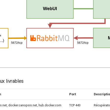
ux livrables
n
Port
Descripti
is.net, docker.canopsis.net, hub.docker.com
TCP 443
Récupératio