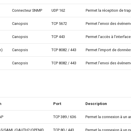
Connecteur SNMP
UDP 162
Permet la réception de tr
Canopsis
TCP 5672
Permet l'envoi des événe
Canopsis
TCP 443
Permet l'accès à l'interfa
h)
Canopsis
TCP 8082 / 443
Permet l'import de donnée
Canopsis
TCP 8082 / 443
Permet l'envoi des événeme
n
Port
Description
AP
TCP 389 / 636
Permet la connexion à un a
CAS/SAML/OAUTH2/OPENID
TCP 80 / 443
Permet la connexion à un 