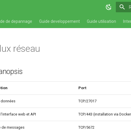
T
ide de depannage
Guide developpement
Guide utilisation
Inte
lux réseau
Canopsis
tion
Port
 données
TCP/27017
l'interface web et API
TCP/443 (installation via Docke
e de messages
TCP/5672