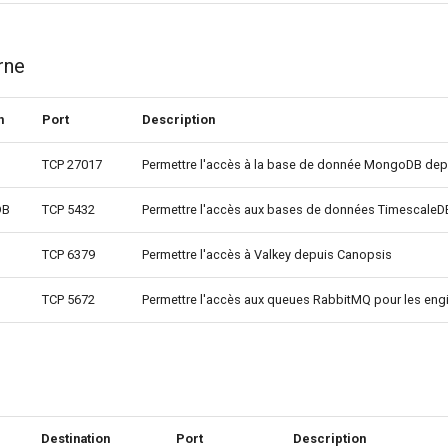
rne
n
Port
Description
TCP 27017
Permettre l'accès à la base de donnée MongoDB de
DB
TCP 5432
Permettre l'accès aux bases de données TimescaleD
TCP 6379
Permettre l'accès à Valkey depuis Canopsis
TCP 5672
Permettre l'accès aux queues RabbitMQ pour les en
Destination
Port
Description