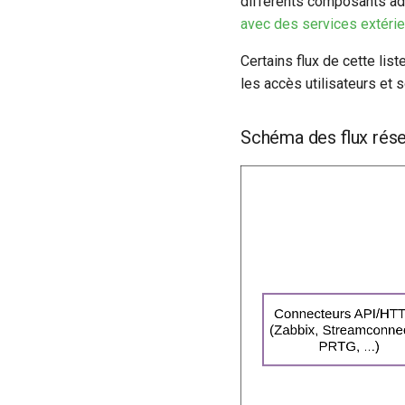
différents composants addi
Configuration avancée du
Nettoyage et rétention des
serveur de cache Redis
avec des services extéri
bases de données
intégré à Canopsis
Sauvegarde et restauration
Certains flux de cette lis
des bases de données
les accès utilisateurs et
Schéma des flux rés