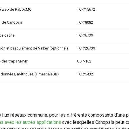
ce web de RabbitMQ
TCP/15672
T de Canopsis
TCP/8082
 de cache
TCP/6739
ion et basculement de Valkey (optionnel)
TCP/26739
 des traps SNMP
UDP/162
 données, métriques (TimescaleDB)
TCP/5432
s flux réseaux commune, pour les différents composants d'une p
s avec les autres applications
avec lesquelles Canopsis peut co