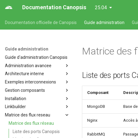
Documentation Canopsis
25.04
Documentation officielle de Canopsis
Guide administration
Gu
Matrice des f
Guide administration
Guide d'administration Canopsis
Administration avancee
Liste des ports 
Architecture interne
Administration avancée des
composants de Canopsis
Exemples interconnexions
Architecture interne de
Sécurisation d'une installation
Canopsis
Gestion composants
Exemples d'interconnexions à
Composant
Descrip
de Canopsis et de ses
Triggers (Go)
Canopsis
Installation
Composants de Canopsis
composants
Moteurs
MongoDB
Base de
Linkbuilder
Arrêt et relance des
Installation de Canopsis
Connexion à la base de
composants de Canopsis
Fonctionnement des
données
Matrice des flux reseau
Dimensionnement Canopsis
Linkbuilder
moteurs et services Canopsis
Gestion des fichiers journaux
Nginx
Accès à 
Journalisation des actions
Installation de Canopsis avec
Matrice des flux réseau
Moteur ACTION
utilisateurs
Liste des composants de
Docker Compose
Liste des ports Canopsis
Canopsis
Service API
RabbitMQ
Passag
Méthodes d'authentification
Installation de Canopsis avec