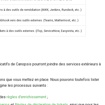
ns à des outils de remédiation (AWX, Jenkins, Rundeck, etc..)
bhook vers des outils externes. (Teams, Mattermost, etc..)
kets à des outils externes. (iTop, ServiceNow, Easyvista, etc..)
icatifs de Canopsis pourront joindre des services extérieurs à
ions que vous mettez en place. Nous pouvons toutefois lister
gine les processus suivants :
 des
règles d'enrichissement
;
narios
et
Règles de déclaration de tickets
, ainsi que pour les