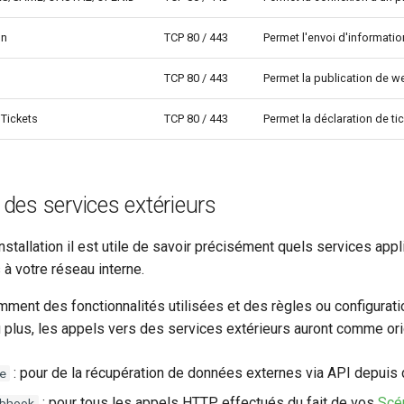
on
TCP 80 / 443
Permet l'envoi d'informatio
TCP 80 / 443
Permet la publication de we
 Tickets
TCP 80 / 443
Permet la déclaration de tic
 des services extérieurs
tallation il est utile de savoir précisément quels services appl
 à votre réseau interne.
mment des fonctionnalités utilisées et des règles ou configurat
 plus, les appels vers des services extérieurs auront comme ori
: pour de la récupération de données externes via API depuis
e
: pour tous les appels HTTP effectués du fait de vos
Scé
bhook