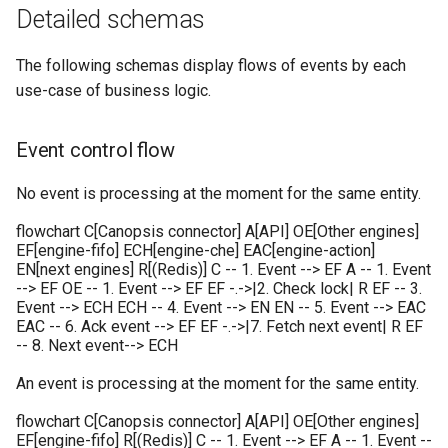
25.04.3
Méthodes d'authentificatio
Broker) Nagios/Nagios-lik
Linkbuilder
Outil de support
Vues
Gestion des tags
tickets
Detailed schemas
m
avancées (LDAP, CAS,
pour Canopsis
Connexion à Canopsis et à
L'enrichissement
Premier acces
a
SAML2, OAUTH2, OPENID)
Notes de version Canopsis
ses composants
Matrice des flux reseau
Rabbitmq webui
Widgets
Indicateurs statistiques et
Règles d'inactivité
The following schemas display flows of events by each
25.04.2
Connecteur Nokia NSP
Groupement d'alarmes par
KPI
Remediation
r
use-case of business logic.
Modification du fichier de
nokiansp2canopsis
Prérequis des versions
corrélation
Mise a jour
Supervision
Règles Méta Alarmes (pro)
r
configuration toml
Notes de version Canopsis
Listes de lecture
Services
Event control flow
canopsis.toml
25.04.1
Connecteur PRTG
Météo des Services
Remediation
Troubleshooting
Règles de résolution
e
evenement
Mode Maintenance
Templates go
No event is processing at the moment for the same entity.
r
Reconnexion automatique
Notes de version Canopsis
Connecteur prometheus
Notifications vers un outil
Smart feeder
Règles SNMP (pro)
des services et des moteu
25.04.0
tiers
Paramètres de calcul
Utilisation avancee
l
flowchart C[Canopsis connector] A[API] OE[Other engines]
SNMP trap vers Canopsis
d'état/sévérité
Webserver
EF[engine-fifo] ECH[engine-che] EAC[engine-action]
Scenarios
a
EN[next engines] R[(Redis)] C -- 1. Event --> EF A -- 1. Event
Scripts externes
Période de confirmation po
Vocabulaire
--> EF OE -- 1. Event --> EF EF -.->|2. Check lock| R EF -- 3.
Shinken
les nouvelles alarmes
Paramètres de stockage
r
Event --> ECH ECH -- 4. Event --> EN EN -- 5. Event --> EAC
Variables d'environnement
EAC -- 6. Ack event --> EF EF -.->|7. Fetch next event| R EF
e
Canopsis
-- 8. Next event--> ECH
Connecteur Zabbix vers
Personnalisation des
Paramètres
Canopsis (connector-
affichages via des templat
c
An event is processing at the moment for the same entity.
Action base de donnees
zabbix2canopsis)
handlebars
Planification
h
flowchart C[Canopsis connector] A[API] OE[Other engines]
EF[engine-fifo] R[(Redis)] C -- 1. Event --> EF A -- 1. Event --
Configuration composants
Utiliser la réponse d'un
Rôles
e