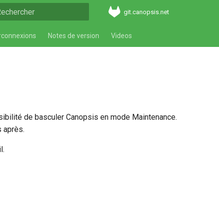
git.canopsis.net
aper pour démarrer la recherche
rconnexions
Notes de version
Videos
sibilité de basculer Canopsis en mode Maintenance.
 après.
l.