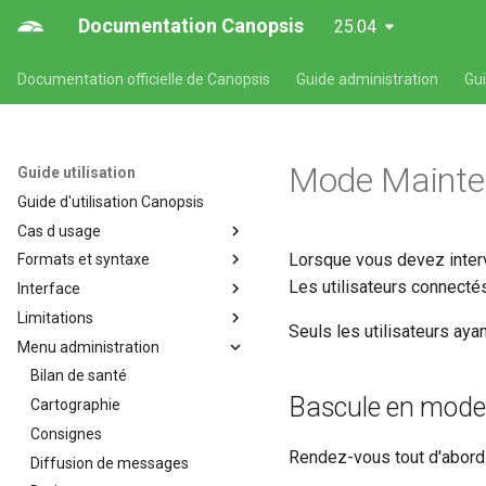
Documentation Canopsis
25.04
Documentation officielle de Canopsis
Guide administration
Gu
Mode Mainte
Guide utilisation
Guide d'utilisation Canopsis
Cas d usage
Lorsque vous devez inter
Formats et syntaxe
Cas d'usages fonctionnels
Canopsis
Les utilisateurs connect
Interface
Formats et syntaxe propres
Affichage de consignes
aux composants Canopsis
Limitations
Présentation de l'interface web
Seuls les utilisateurs ayan
Alarmes et indicateurs
Format des expressions
de Canopsis
Menu administration
Limitations de Canopsis
régulières Canopsis
Comportements périodiques
Filtres
Bilan de santé
Format des temps des alarmes
Création de tickets dans Itop à
Helpers
Patterns (ou filtres) dans
Bascule en mode
Cartographie
la récéption d'une alarme
Format de syntaxe des
Canopsis
Patterns
Helpers Handlebars
Consignes
valuepath
Acquittement vers centreon
disponibles dans l'interface
Pbehaviors
Patterns (ou filtres) dans
Rendez-vous tout d'abord
Diffusion de messages
Canopsis
L'enrichissement
Canopsis
Themes
Les comportements