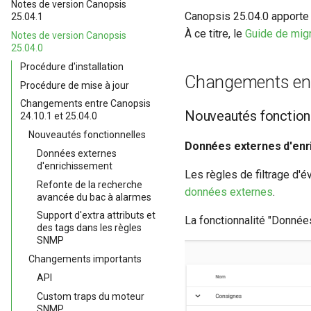
Notes de version Canopsis
Canopsis 25.04.0 apporte 
25.04.1
À ce titre, le
Guide de migr
Notes de version Canopsis
25.04.0
Procédure d'installation
Changements entr
Procédure de mise à jour
Changements entre Canopsis
Nouveautés fonction
24.10.1 et 25.04.0
Nouveautés fonctionnelles
Données externes d'enr
Données externes
d'enrichissement
Les règles de filtrage d'
Refonte de la recherche
données externes
.
avancée du bac à alarmes
Support d'extra attributs et
La fonctionnalité "Donnée
des tags dans les règles
SNMP
Changements importants
API
Custom traps du moteur
SNMP