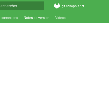
git.canopsis.net
aper pour démarrer la recherche
rconnexions
Notes de version
Videos