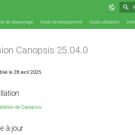
T
ide de depannage
Guide developpement
Guide utilisation
Inte
sion Canopsis 25.04.0
lié le 28 avril 2025.
llation
allation de Canopsis
.
e à jour