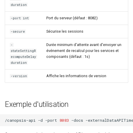
duration
Port du serveur (défaut : 8082)
-port int
Sécurise les sessions
-secure
Durée minimum d'attente avant d'envoyer un
-
événement de recalcul pour les services et
stateSettingR
composants (défaut : 1s)
ecomputeDelay
duration
Affiche les informations de version
-version
Exemple d'utilisation
/canopsis-api
-d
-port
8083
-docs
-externalDataAPITim