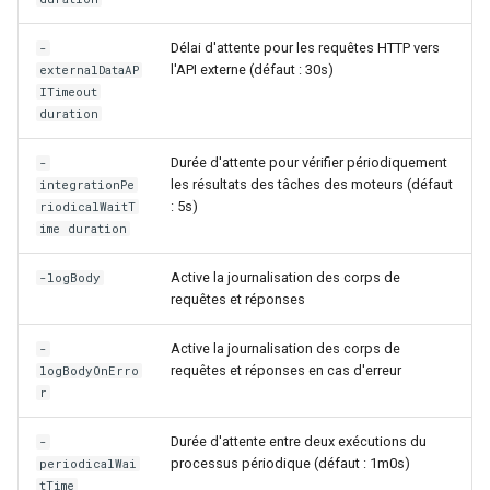
webhook dans le webhook
r
Gestion fixtures
suivant
Délai d'attente pour les requêtes HTTP vers
-
Utilisateurs
l'API externe (défaut : 30s)
externalDataAP
c
ITimeout
duration
h
e
Durée d'attente pour vérifier périodiquement
-
les résultats des tâches des moteurs (défaut
integrationPe
: 5s)
riodicalWaitT
ime duration
Active la journalisation des corps de
-logBody
requêtes et réponses
Active la journalisation des corps de
-
requêtes et réponses en cas d'erreur
logBodyOnErro
r
Durée d'attente entre deux exécutions du
-
processus périodique (défaut : 1m0s)
periodicalWai
tTime