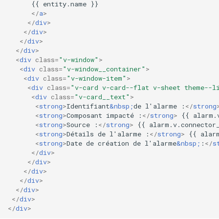
      {{ entity.name }}

</
a
>
</
div
>
</
div
>
</
div
>
</
div
>
<
div
class
=
"v-window"
>
<
div
class
=
"v-window__container"
>
<
div
class
=
"v-window-item"
>
<
div
class
=
"v-card v-card--flat v-sheet theme--l
<
div
class
=
"v-card__text"
>
<
strong
>
Identifiant
&nbsp;
de l'alarme :
</
strong
<
strong
>
Composant impacté :
</
strong
>
 {{ alarm.
<
strong
>
Source :
</
strong
>
 {{ alarm.v.connector
<
strong
>
Détails de l'alarme :
</
strong
>
 {{ alar
<
strong
>
Date de création de l'alarme
&nbsp;
:
</
s
</
div
>
</
div
>
</
div
>
</
div
>
</
div
>
</
div
>
</
div
>