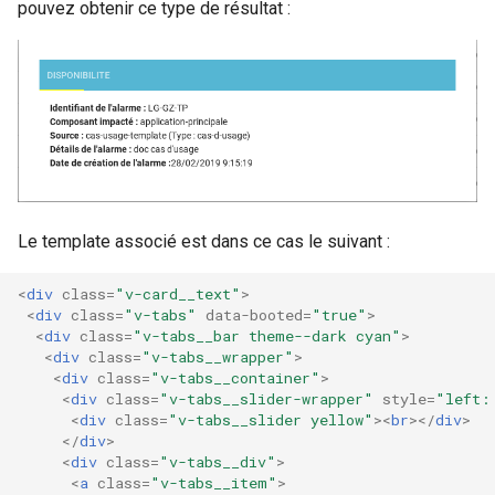
pouvez obtenir ce type de résultat :
Le template associé est dans ce cas le suivant :
<
div
class
=
"v-card__text"
>
<
div
class
=
"v-tabs"
data-booted
=
"true"
>
<
div
class
=
"v-tabs__bar theme--dark cyan"
>
<
div
class
=
"v-tabs__wrapper"
>
<
div
class
=
"v-tabs__container"
>
<
div
class
=
"v-tabs__slider-wrapper"
style
=
"left:
<
div
class
=
"v-tabs__slider yellow"
><
br
></
div
>
</
div
>
<
div
class
=
"v-tabs__div"
>
<
a
class
=
"v-tabs__item"
>