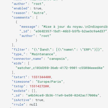
"author"
:
"root"
,
"enabled"
:
true
,
"reason"
:
"Autre"
,
"comments"
:
[
{
"message"
:
"Mise à jour du noyau.\nIndisponib
"_id"
:
"e3682357-1bd1-46b3-b5fb-b2ae3c9a4d37"
"author"
:
"root"
}
],
"filter"
:
"{\"$and\": [{\"name\": \"ERP\"}]}"
,
"type_"
:
"Maintenance"
,
"connector_name"
:
"canopsis"
,
"eids"
:
[
"watcher_c103d398-36eb-4172-9901-c55084eeed4e"
],
"tstart"
:
1551344400
,
"timezone"
:
"Europe/Paris"
,
"tstop"
:
1551427200
,
"exdate"
:
[],
"_id"
:
"a4b54ce8-3b36-11e9-be50-0242ac17000a"
,
"isActive"
:
true
,
"rrule"
:
null