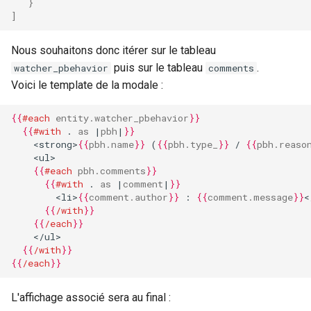
}
]
Nous souhaitons donc itérer sur le tableau
puis sur le tableau
.
watcher_pbehavior
comments
Voici le template de la modale :
{{
#each
entity.watcher_pbehavior
}}
{{
#with
.
as
|
pbh
|
}}
    <strong>
{{
pbh.name
}}
 (
{{
pbh.type_
}}
 / 
{{
pbh.reaso
    <ul>
{{
#each
pbh.comments
}}
{{
#with
.
as
|
comment
|
}}
        <li>
{{
comment.author
}}
 : 
{{
comment.message
}}
<
{{
/with
}}
{{
/each
}}
    </ul>
{{
/with
}}
{{
/each
}}
L'affichage associé sera au final :