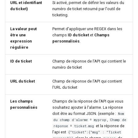
URL et identifiant
Si activé, permet de définir les valeurs du
du ticket)
numéro de ticket retourné par l'outil de
ticketing.
La valeur peut
Permet d'appliquer une REGEX dans les
être une
champs
ID du ticket
et
Champs
expression
personnalisés
.
régulière
ID de ticket
Champ de réponse de l'API qui contient le
numéro de ticket
URL du ticket
Champ de réponse de l'API qui contient
l'URL du ticket
Les champs
Champs de la réponse de l'API que vous
personnalisés
souhaitez ajouter à l'alarme. La réponse
doit être au format JSON. (exemple :
Nom
=
,
du champ d'alarme
myprop
Champ de
=
et la réponse de
réponse
ticket.msg
l'api est
{"ticket":{"msg" : "Ticket