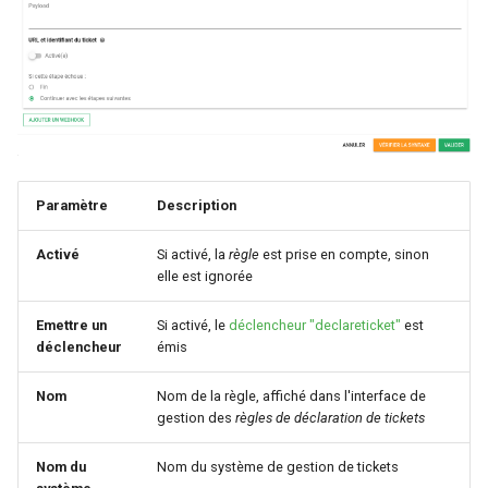
webhook dans le webhook
r
Gestion fixtures
suivant
Utilisateurs
c
h
e
Paramètre
Description
Activé
Si activé, la
règle
est prise en compte, sinon
elle est ignorée
Emettre un
Si activé, le
déclencheur "declareticket"
est
déclencheur
émis
Nom
Nom de la règle, affiché dans l'interface de
gestion des
règles de déclaration de tickets
Nom du
Nom du système de gestion de tickets