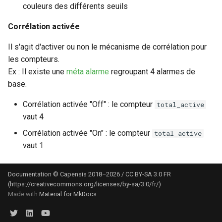
couleurs des différents seuils
Corrélation activée
Il s'agit d'activer ou non le mécanisme de corrélation pour
les compteurs.
Ex : Il existe une
méta alarme
regroupant 4 alarmes de
base.
Corrélation activée "Off" : le compteur
total_active
vaut 4
Corrélation activée "On" : le compteur
total_active
vaut 1
Documentation © Capensis 2018–2026 / CC BY-SA 3.0 FR
(https://creativecommons.org/licenses/by-sa/3.0/fr/)
Made with
Material for MkDocs