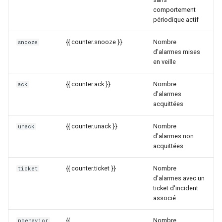
webhook dans le webhook
comportement
r
périodique actif
Gestion fixtures
suivant
Utilisateurs
Niveaux
c
{{ counter.snooze }}
Nombre
snooze
Corrélation activée
d'alarmes mises
h
en veille
e
{{ counter.ack }}
Nombre
ack
d'alarmes
acquittées
{{ counter.unack }}
Nombre
unack
d'alarmes non
acquittées
{{ counter.ticket }}
Nombre
ticket
d'alarmes avec un
ticket d'incident
associé
{{
Nombre
pbehavior