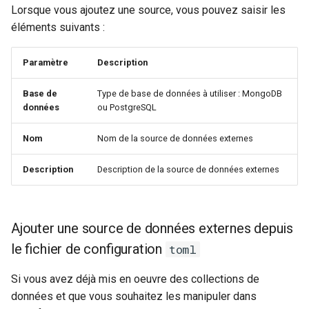
Lorsque vous ajoutez une source, vous pouvez saisir les
webhook dans le webhook
r
éléments suivants :
Gestion fixtures
suivant
Utilisateurs
c
Paramètre
Description
h
Base de
Type de base de données à utiliser : MongoDB
e
données
ou PostgreSQL
Nom
Nom de la source de données externes
Description
Description de la source de données externes
Ajouter une source de données externes depuis
le fichier de configuration
toml
Si vous avez déjà mis en oeuvre des collections de
données et que vous souhaitez les manipuler dans