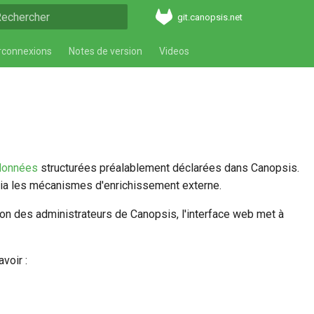
git.canopsis.net
aper pour démarrer la recherche
rconnexions
Notes de version
Videos
 données
structurées préalablement déclarées dans Canopsis.
via les mécanismes d'enrichissement externe.
non des administrateurs de Canopsis, l'interface web met à
avoir :