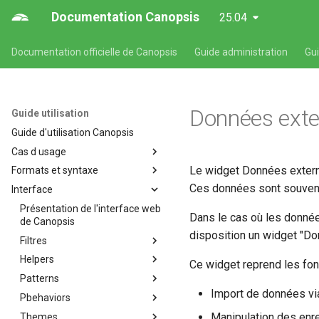
Documentation Canopsis
25.04
Documentation officielle de Canopsis
Guide administration
Gu
Données exte
Guide utilisation
Guide d'utilisation Canopsis
Cas d usage
Le widget Données externe
Formats et syntaxe
Cas d'usages fonctionnels
Canopsis
Ces données sont souvent 
Interface
Formats et syntaxe propres
Affichage de consignes
aux composants Canopsis
Présentation de l'interface web
Dans le cas où les donnée
Alarmes et indicateurs
Format des expressions
de Canopsis
régulières Canopsis
disposition un widget "Do
Comportements périodiques
Filtres
Format des temps des alarmes
Création de tickets dans Itop à
Helpers
Patterns (ou filtres) dans
Ce widget reprend les fon
la récéption d'une alarme
Format de syntaxe des
Canopsis
Patterns
Helpers Handlebars
valuepath
Acquittement vers centreon
disponibles dans l'interface
Import de données vi
Pbehaviors
Patterns (ou filtres) dans
Canopsis
L'enrichissement
Canopsis
Manipulation des enr
Themes
Les comportements