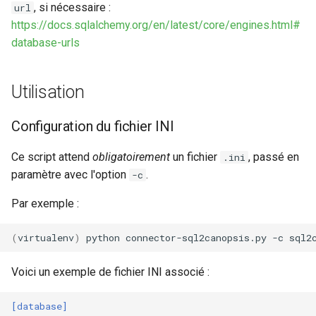
, si nécessaire :
url
https://docs.sqlalchemy.org/en/latest/core/engines.html#
database-urls
Utilisation
Configuration du fichier INI
Ce script attend
obligatoirement
un fichier
, passé en
.ini
paramètre avec l'option
.
-c
Par exemple :
(
virtualenv
)
python
connector-sql2canopsis.py
-c
Voici un exemple de fichier INI associé :
[database]