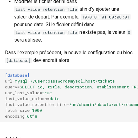
Modifier le fichier défini dans
afin d'y ajouter une
last_value_retention_file
valeur de départ. Par exemple,
1970-01-01 00:00:01
pour une date. Si le fichier défini dans
n'existe pas, la valeur
last_value_retention_file
0
sera utilisée.
Dans l'exemple précédent, la nouvelle configuration du bloc
deviendrait alors :
[database]
[database]
url
=
mysql://user:password@mysql_host/tickets
query
=
SELECT id, title, description, etablissement FR
use_last_value
=
true
last_value_column
=
date
last_value_retention_file
=
/un/chemin/absolu/est/recom
fetch_size
=
1000
encoding
=
utf8