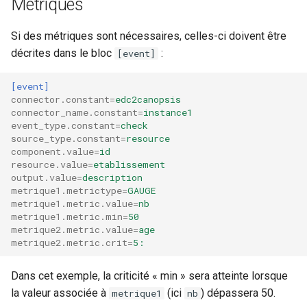
Métriques
Si des métriques sont nécessaires, celles-ci doivent être
décrites dans le bloc
:
[event]
[event]
connector.constant
=
edc2canopsis
connector_name.constant
=
instance1
event_type.constant
=
check
source_type.constant
=
resource
component.value
=
id
resource.value
=
etablissement
output.value
=
description
metrique1.metrictype
=
GAUGE
metrique1.metric.value
=
nb
metrique1.metric.min
=
50
metrique2.metric.value
=
age
metrique2.metric.crit
=
5:
Dans cet exemple, la criticité « min » sera atteinte lorsque
la valeur associée à
(ici
) dépassera 50.
metrique1
nb