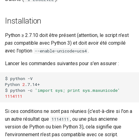
webhook dans le webhook
Planification
r
Gestion fixtures
suivant
Installation
Rôles
c
h
Python ≥ 2.7.10 doit être présent (attention, le script n'est
Studio Templates
pas
compatible avec Python 3) et doit avoir été compilé
e
avec l'option
.
--enable-unicode=ucs4
Utilisateurs
Lancer les commandes suivantes pour s'en assurer :
$
python
-V

Python
2
.7.14+

$
python
-c
'import sys; print sys.maxunicode'
1114111
Si ces conditions ne sont pas réunies (c'est-à-dire si l'on a
un autre résultat que
, ou une plus ancienne
1114111
version de Python ou bien Python 3), cela signifie que
l'environnement n'est pas compatible avec ce script.