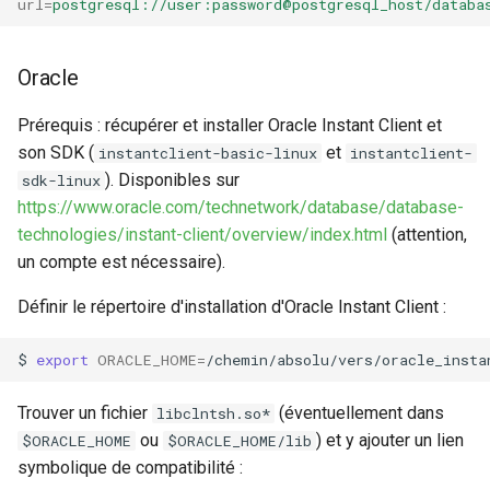
url
=
postgresql://user:password@postgresql_host/databa
Oracle
Prérequis : récupérer et installer Oracle Instant Client et
son SDK (
et
instantclient-basic-linux
instantclient-
). Disponibles sur
sdk-linux
https://www.oracle.com/technetwork/database/database-
technologies/instant-client/overview/index.html
(attention,
un compte est nécessaire).
Définir le répertoire d'installation d'Oracle Instant Client :
$
export
ORACLE_HOME
=
Trouver un fichier
(éventuellement dans
libclntsh.so*
ou
) et y ajouter un lien
$ORACLE_HOME
$ORACLE_HOME/lib
symbolique de compatibilité :