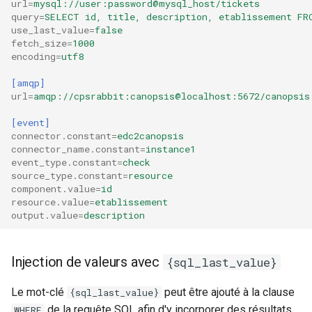
url
=
mysql://user:password@mysql_host/tickets
query
=
SELECT id, title, description, etablissement FR
use_last_value
=
false
fetch_size
=
1000
encoding
=
utf8
[amqp]
url
=
amqp://cpsrabbit:canopsis@localhost:5672/canopsis
[event]
connector.constant
=
edc2canopsis
connector_name.constant
=
instance1
event_type.constant
=
check
source_type.constant
=
resource
component.value
=
id
resource.value
=
etablissement
output.value
=
description
Injection de valeurs avec
{sql_last_value}
Le mot-clé
peut être ajouté à la clause
{sql_last_value}
de la requête SQL afin d'y incorporer des résultats
WHERE