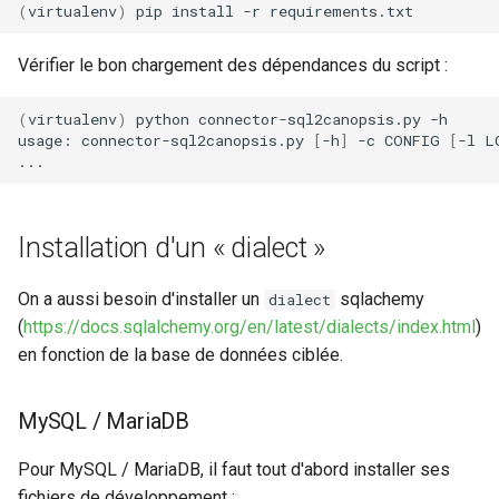
(
virtualenv
)
pip
install
-r
Vérifier le bon chargement des dépendances du script :
(
virtualenv
)
python
connector-sql2canopsis.py
-h

usage:
connector-sql2canopsis.py
[
-h
]
-c
CONFIG
[
-l
L
Installation d'un « dialect »
On a aussi besoin d'installer un
sqlachemy
dialect
(
https://docs.sqlalchemy.org/en/latest/dialects/index.html
)
en fonction de la base de données ciblée.
MySQL / MariaDB
Pour MySQL / MariaDB, il faut tout d'abord installer ses
fichiers de développement :