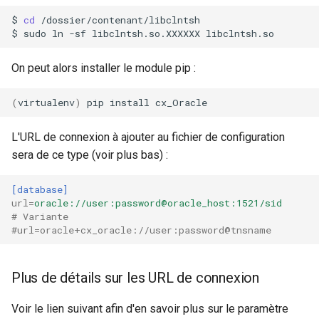
$
cd
/dossier/contenant/libclntsh

$
sudo
ln
-sf
libclntsh.so.XXXXXX
On peut alors installer le module pip :
(
virtualenv
)
pip
install
L'URL de connexion à ajouter au fichier de configuration
sera de ce type (voir plus bas) :
[database]
url
=
oracle://user:password@oracle_host:1521/sid
# Variante
#url=oracle+cx_oracle://user:password@tnsname
Plus de détails sur les URL de connexion
Voir le lien suivant afin d'en savoir plus sur le paramètre