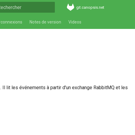
git.canopsis.net
aper pour démarrer la recherche
rconnexions
Notes de version
Videos
l lit les événements à partir d'un exchange RabbitMQ et les