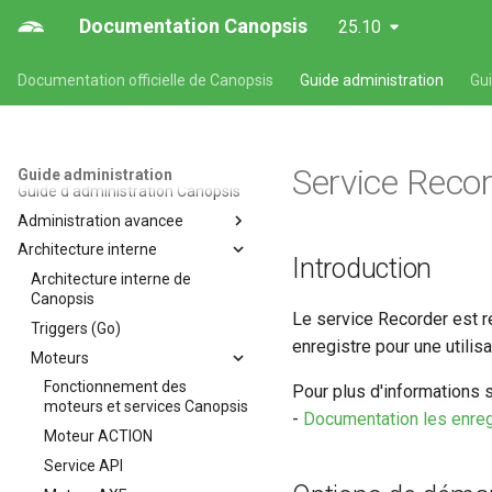
Documentation Canopsis
25.10
Documentation officielle de Canopsis
Guide administration
Gu
Service Reco
Guide administration
Guide d'administration Canopsis
Administration avancee
Architecture interne
Administration avancée des
Introduction
composants de Canopsis
Architecture interne de
Sécurisation d'une installation
Canopsis
Le service Recorder est r
de Canopsis et de ses
Triggers (Go)
composants
enregistre pour une utilisat
Moteurs
Connexion à la base de
Fonctionnement des
données
Pour plus d'informations s
moteurs et services Canopsis
Journalisation des actions
-
Documentation les enre
Moteur ACTION
utilisateurs
Service API
Méthodes d'authentification
avancées (LDAP, CAS, SAML2,