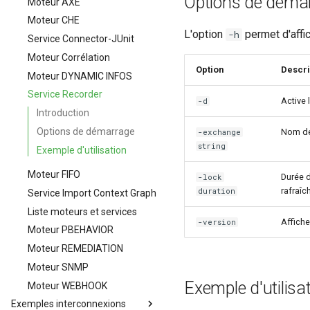
Options de déma
Moteur AXE
OAUTH2, OPENID)
Moteur CHE
Modification du fichier de
L'option
permet d'affi
-h
Service Connector-JUnit
configuration toml
canopsis.toml
Moteur Corrélation
Option
Descri
Reconnexion automatique des
Moteur DYNAMIC INFOS
services et des moteurs
Service Recorder
Active
Scripts externes
-d
Introduction
Variables d'environnement
Options de démarrage
Nom de 
Canopsis
-exchange
string
Exemple d'utilisation
Action base de donnees
Configuration composants
Actions avancées sur les
Moteur FIFO
Durée d
-lock
bases de données
Gestion fixtures
Configuration avancée de la
rafraîc
duration
Service Import Context Graph
Cas d'usage d'actions
base de données MongoDB
Gestion des fixtures
Liste moteurs et services
avancées à réaliser sur les
intégrée à Canopsis
(données d’initialisation)
Affiche
-version
bases de données
Moteur PBEHAVIOR
Activation de HTTPS dans
Export
notamment dans le cadre
Canopsis
Moteur REMEDIATION
d'opérations de debug ou
Import
Configuration avancée du
d'incident
Moteur SNMP
reverse proxy HTTP Nginx de
Connexion à la base de
Exemple d'utilisa
Moteur WEBHOOK
Canopsis
données
Exemples interconnexions
Configuration avancée du