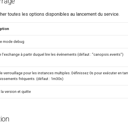
rrage
cher toutes les options disponibles au lancement du service.
ption
 le mode debug
l'exchange à partir duquel lire les événements (défaut : "canopsis.events")
e verrouillage pour les instances multiples. Définissez 0s pour exécuter en ta
hissements fréquents. (défaut : 1m30s)
 la version et quitte
tion