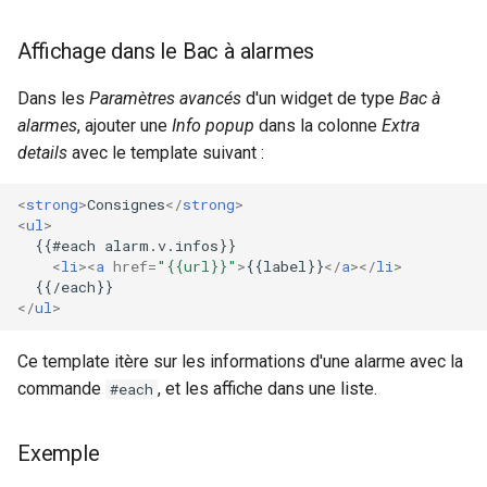
Affichage dans le Bac à alarmes
Dans les
Paramètres avancés
d'un widget de type
Bac à
alarmes
, ajouter une
Info popup
dans la colonne
Extra
details
avec le template suivant :
<
strong
>
Consignes
</
strong
>
<
ul
>
  {{#each alarm.v.infos}}

<
li
><
a
href
=
"{{url}}"
>
{{label}}
</
a
></
li
>
</
ul
>
Ce template itère sur les informations d'une alarme avec la
commande
, et les affiche dans une liste.
#each
Exemple