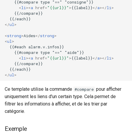
    {{#compare type "==" "consigne"}}

<
li
><
a
href
=
"{{url}}"
>
{{label}}
</
a
></
li
>
    {{/compare}}

</
ul
>
<
strong
>
Aides
</
strong
>
<
ul
>
  {{#each alarm.v.infos}}

    {{#compare type "==" "aide"}}

<
li
><
a
href
=
"{{url}}"
>
{{label}}
</
a
></
li
>
    {{/compare}}

</
ul
>
Ce template utilise la commande
pour afficher
#compare
uniquement les liens d'un certain type. Cela permet de
filtrer les informations à afficher, et de les trier par
catégorie.
Exemple