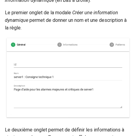
information dynamique
(en bas à droite).
Planification
r
Le premier onglet de la modale
Créer une information
Gestion fixtures
dynamique
permet de donner un nom et une description à
Rôles
c
la règle.
h
Studio Templates
e
Utilisateurs
Le deuxième onglet permet de définir les informations à