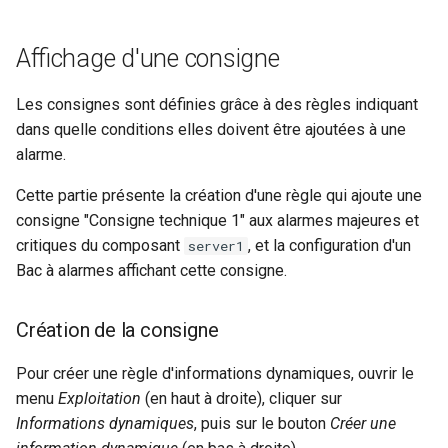
Méthodes d'authentificatio
Broker) Nagios/Nagios-lik
Installation
Outil de support
Swagger community
Vues
Gestion des tags
m
avancées (LDAP, CAS,
pour Canopsis
Connexion à Canopsis et à
Modification de la
Règles de déclaration de
Engine-pbehavior
Donnees externes
a
SAML2, OAUTH2, OPENID)
ses composants
Affichage d'une consigne
première règle
Linkbuilder
Rabbitmq webui
Swagger pro
Widgets
Jetons d'authentification
tickets
Connecteur Nokia NSP
externe
Engine-remediation
Graphiques
r
Modification du fichier de
nokiansp2canopsis
Prérequis des versions
Deuxième règle
Matrice des flux reseau
Supervision
Règles d'inactivité
Les consignes sont définies grâce à des règles indiquant
r
configuration toml
Indicateurs statistiques et
Engine-webhook
Junit
dans quelle conditions elles doivent être ajoutées à une
canopsis.toml
Connecteur PRTG
KPI
Troisième règle
Mise a jour
Troubleshooting
Règles Méta Alarmes (pro)
alarme.
e
evenement
Meteo des services
Cette partie présente la création d'une règle qui ajoute une
r
Reconnexion automatique
Connecteur prometheus
Listes de lecture
Affichage dans le Bac à
Remediation
Règles de résolution
consigne "Consigne technique 1" aux alarmes majeures et
des services et des moteu
alarmes
Stats
l
critiques du composant
, et la configuration d'un
server1
SNMP trap vers Canopsis
Mode Maintenance
Smart feeder
Règles SNMP (pro)
a
Bac à alarmes affichant cette consigne.
Scripts externes
Exemple
Texte
Shinken
Paramètres de calcul
Webserver
Scenarios
r
Variables d'environnement
d'état/sévérité
Création de la consigne
e
Canopsis
Connecteur Zabbix vers
Canopsis (connector-
Paramètres de stockage
Pour créer une règle d'informations dynamiques, ouvrir le
c
Action base de donnees
zabbix2canopsis)
menu
Exploitation
(en haut à droite), cliquer sur
h
Paramètres
Informations dynamiques
, puis sur le bouton
Créer une
Configuration composants
e