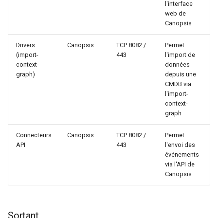
l'interface
web de
Canopsis
Drivers
Canopsis
TCP 8082 /
Permet
(import-
443
l'import de
context-
données
graph)
depuis une
CMDB via
l'import-
context-
graph
Connecteurs
Canopsis
TCP 8082 /
Permet
API
443
l'envoi des
événements
via l'API de
Canopsis
Sortant