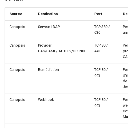
Source
Destination
Port
De
Canopsis
Serveur LDAP
TCP 389 /
Per
636
ann
Canopsis
Provider
TCP 80 /
Per
CAS/SAML/OAUTH2/OPENID
443
pro
CA
Canopsis
Remédiation
TCP 80 /
Per
443
d'i
de
Jen
Canopsis
Webhook
TCP 80 /
Per
443
we
ext
Mat