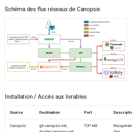
Schéma des flux réseaux de Canopsis
Installation / Accès aux livrables
Source
Destination
Port
Descripti
Canopsis
git.canopsis.net,
TCP 443
Récupérat
docker.canopsis.net,
des