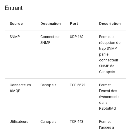
Entrant
Source
Destination
Port
Description
SNMP
Connecteur
UDP 162
Permet la
SNMP
réception de
trap SNMP
par le
connecteur
SNMP de
Canopsis
Connecteurs
Canopsis
TCP 5672
Permet
AMQP
l'envoi des
événements
dans
RabbitMQ
Utilisateurs
Canopsis
TCP 443
Permet
l'accès à