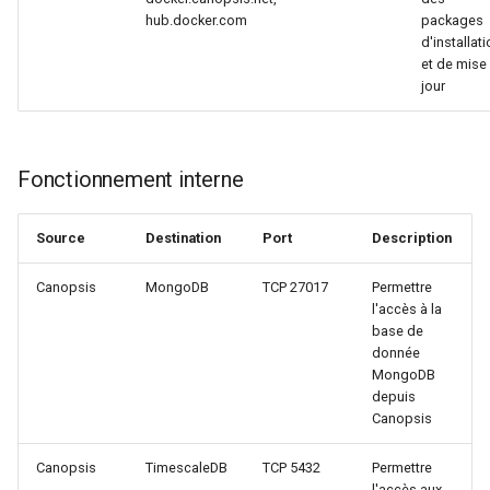
hub.docker.com
packages
d'installat
et de mise
jour
Fonctionnement interne
Source
Destination
Port
Description
Canopsis
MongoDB
TCP 27017
Permettre
l'accès à la
base de
donnée
MongoDB
depuis
Canopsis
Canopsis
TimescaleDB
TCP 5432
Permettre
l'accès aux