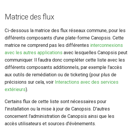
webhook dans le webhook
Planification
r
Gestion fixtures
suivant
Matrice des flux
Rôles
c
Ci-dessous la matrice des flux réseaux commune, pour les
h
Studio Templates
différents composants d'une plate-forme Canopsis. Cette
e
matrice ne comprend pas les différentes
interconnexions
Utilisateurs
avec les autres applications
avec lesquelles Canopsis peut
communiquer. Il faudra donc compléter cette liste avec les
différents composants additionnels, par exemple l'accès
aux outils de remédiation ou de ticketing (pour plus de
précisions sur cela, voir
Interactions avec des services
extérieurs
).
Certains flux de cette liste sont nécessaires pour
l'installation ou la mise à jour de Canopsis. D'autres
concernent l'administration de Canopsis ainsi que les
accès utilisateurs et sources d'évènements.