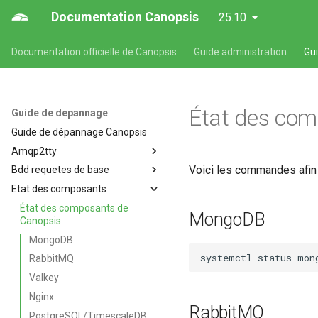
Documentation Canopsis
25.10
Documentation officielle de Canopsis
Guide administration
Gu
État des com
Guide de depannage
Guide de dépannage Canopsis
Amqp2tty
Voici les commandes afin
Bdd requetes de base
amqp2tty - Analyse temps réel
des flux issus des connecteurs
Etat des composants
Requêtes en base
ou des relais AMQP
État des composants de
MongoDB
Canopsis
MongoDB
systemctl
status
RabbitMQ
Valkey
Nginx
RabbitMQ
PostgreSQL/TimescaleDB