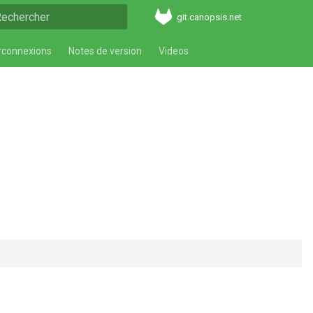
git.canopsis.net
aper pour démarrer la recherche
rconnexions
Notes de version
Videos