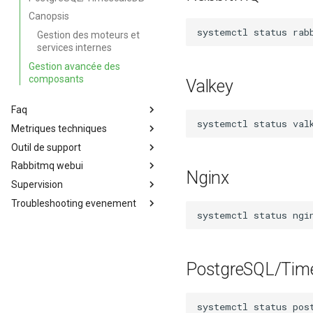
Canopsis
systemctl
status
Gestion des moteurs et
services internes
Gestion avancée des
composants
Valkey
Faq
systemctl
status
Metriques techniques
F.A.Q. : Canopsis est-il concerné
par la faille Log4j ? (CVE-2021-
Outil de support
Métriques techniques
45046)
Rabbitmq webui
Outil de support
Erreur de type
Nginx
Supervision
Pprof
Interface RabbitMQ
ShortStringTooLong
Troubleshooting evenement
Supervision de Canopsis
systemctl
status
Exporter Prometheus pour
Vérification d'évènements
Canopsis
PostgreSQL/Tim
systemctl
status