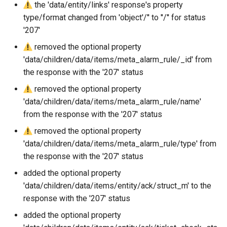
the 'data/entity/links' response's property
Configuration composants
webhook dans le webhook
type/format changed from 'object'/'' to ''/'' for status
r
suivant
Listes de lecture
'207'
Gestion fixtures
c
removed the optional property
LLMs
h
'data/children/data/items/meta_alarm_rule/_id' from
the response with the '207' status
e
Mode Maintenance
removed the optional property
Modèles de commentaires
'data/children/data/items/meta_alarm_rule/name'
from the response with the '207' status
Modèles de widget
removed the optional property
'data/children/data/items/meta_alarm_rule/type' from
Notifications
the response with the '207' status
Calcul d'état et de sévérité
added the optional property
'data/children/data/items/entity/ack/struct_m' to the
Stockage de données
response with the '207' status
added the optional property
Planification