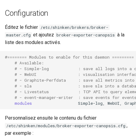
webhook dans le webhook
r
Configuration
suivant
Utilisateurs
c
Éditez le fichier
/etc/shinken/brokers/broker-
h
et ajoutez
à la
master.cfg
broker-exporter-canopsis
liste des modules activés.
e
#======== Modules to enable for this daemon =========
# Available:
# - Simple-log            : save all logs into a 
# - WebUI                 : visualisation interfa
# - Graphite-Perfdata     : save all metrics into
# - sla                   : save sla into a datab
# - Livestatus            : TCP API to query elem
# - event-manager-writer  : save events for event
modules
Simple-log,
WebUI,
Grap
Personnalisez ensuite le contenu du fichier
,
/etc/shinken/modules/broker-exporter-canopsis.cfg
par exemple :