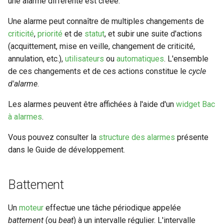
une alarme différente est créée.
24.10.0
Méthodes d'authentificatio
Connecteur Nokia NSP
Linkbuilder
Outil de support
Swagger community
Vues
Gestion des tags
Règles d'inactivité
m
avancées (LDAP, CAS,
nokiansp2canopsis
Connexion à Canopsis et à
L'enrichissement
Entité
Engine-pbehavior
Stats
Une alarme peut connaître de multiples changements de
a
SAML2, OAUTH2, OPENID)
ses composants
Matrice des flux reseau
Rabbitmq webui
Swagger pro
Widgets
Indicateurs statistiques et
Règles Méta Alarmes (pro)
criticité
,
priorité
et de
statut
, et subir une suite d'actions
Connecteur PRTG
Groupement d'alarmes par
KPI
Évènement
Engine-remediation
r
(acquittement, mise en veille, changement de criticité,
Modification du fichier de
Prérequis des versions
corrélation
Mise a jour
Troubleshooting
Règles de résolution
annulation, etc.),
utilisateurs
ou
automatiques
. L'ensemble
r
configuration toml
Connecteur prometheus
evenement
Listes de lecture
Impact
Engine-webhook
de ces changements et de ces actions constitue le
cycle
canopsis.toml
Météo des Services
Remediation
Règles SNMP (pro)
e
d'alarme
.
SNMP trap vers Canopsis
Mode Maintenance
Météo
r
Reconnexion automatique
Notifications vers un outil
Smart feeder
Scenarios
Les alarmes peuvent être affichées à l'aide d'un
widget Bac
des services et des moteu
Shinken
tiers
Paramètres de calcul
Moteur
l
à alarmes
.
d'état/sévérité
Webserver
a
Variables d'environnement
Connecteur Zabbix vers
Période de confirmation pour
Vous pouvez consulter la
structure des alarmes
présente
Nom de connecteur
Canopsis
Canopsis (connector-
les nouvelles alarmes
Paramètres de stockage
dans le Guide de développement.
r
zabbix2canopsis)
Priorité
e
Action base de donnees
Personnalisation des
Paramètres
Battement
affichages via des templates
Ressource
c
Configuration composants
handlebars
Planification
h
Un
moteur
effectue une tâche périodique appelée
Service
battement
(ou
beat
) à un intervalle régulier. L'intervalle
Gestion fixtures
Utiliser la réponse d'un
Rôles
e