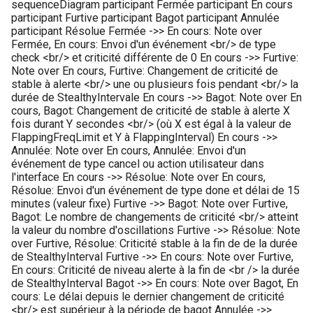
sequenceDiagram participant Fermée participant En cours
participant Furtive participant Bagot participant Annulée
participant Résolue Fermée ->> En cours: Note over
Fermée, En cours: Envoi d'un événement <br/> de type
check <br/> et criticité différente de 0 En cours ->> Furtive:
Note over En cours, Furtive: Changement de criticité de
stable à alerte <br/> une ou plusieurs fois pendant <br/> la
durée de StealthyIntervale En cours ->> Bagot: Note over En
cours, Bagot: Changement de criticité de stable à alerte X
fois durant Y secondes <br/> (où X est égal à la valeur de
FlappingFreqLimit et Y à FlappingInterval) En cours ->>
Annulée: Note over En cours, Annulée: Envoi d'un
événement de type cancel ou action utilisateur dans
l'interface En cours ->> Résolue: Note over En cours,
Résolue: Envoi d'un événement de type done et délai de 15
minutes (valeur fixe) Furtive ->> Bagot: Note over Furtive,
Bagot: Le nombre de changements de criticité <br/> atteint
la valeur du nombre d'oscillations Furtive ->> Résolue: Note
over Furtive, Résolue: Criticité stable à la fin de de la durée
de StealthyInterval Furtive ->> En cours: Note over Furtive,
En cours: Criticité de niveau alerte à la fin de <br /> la durée
de StealthyInterval Bagot ->> En cours: Note over Bagot, En
cours: Le délai depuis le dernier changement de criticité
<br/> est supérieur à la période de bagot Annulée ->>