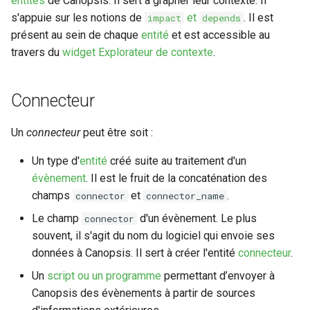
entités
de Canopsis. Il sert à grapher leur contexte. Il
s'appuie sur les notions de
et
. Il est
impact
depends
présent au sein de chaque
entité
et est accessible au
travers du
widget Explorateur de contexte
.
Connecteur
Un
connecteur
peut être soit :
Un type d'
entité
créé suite au traitement d'un
évènement
. Il est le fruit de la concaténation des
champs
et
.
connector
connector_name
Le champ
d'un évènement. Le plus
connector
souvent, il s'agit du nom du logiciel qui envoie ses
données à Canopsis. Il sert à créer l'entité
connecteur
.
Un
script ou un programme
permettant d’envoyer à
Canopsis des évènements à partir de sources