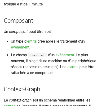
typique est de 1 minute.
webhook dans le webhook
Statut des alarmes
r
suivant
Utilisateurs
c
Relations entre les statuts
Composant
d'une alarme
h
Un
composant
peut être soit :
e
Un type d'
entité
créé après le traitement d'un
évènement
.
Le champ
d'un
évènement
. Le plus
component
souvent, il s'agit d'une machine ou d'un périphérique
réseau (serveur, routeur, etc.). Une
alarme
peut être
rattachée à ce composant.
Context-Graph
Le
context-graph
est un schéma relationnel entre les