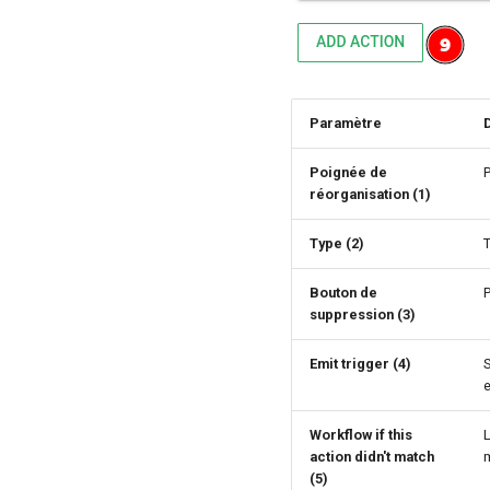
Paramètre
Poignée de
P
réorganisation (1)
Type (2)
T
Bouton de
suppression (3)
Emit trigger (4)
S
e
Workflow if this
L
action didn't match
(5)