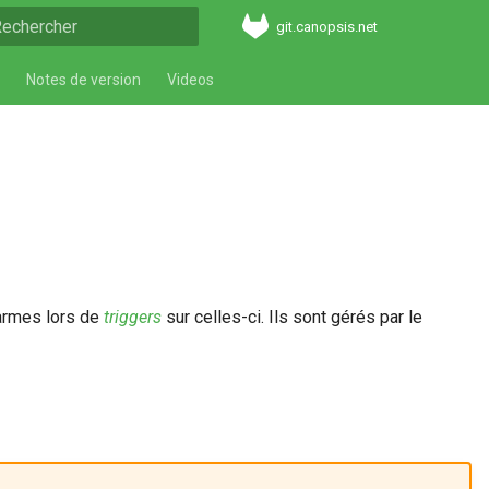
git.canopsis.net
aper pour démarrer la recherche
Notes de version
Videos
larmes lors de
triggers
sur celles-ci. Ils sont gérés par le