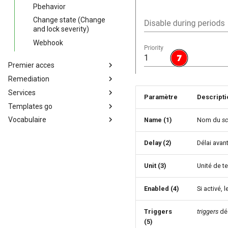
Pbehavior
Change state (Change
and lock severity)
Webhook
Premier acces
Remediation
Premier accès à Canopsis
Services
La remédiation dans Canopsis
Paramètre
Descripti
Templates go
Les services
Vocabulaire
Cas d'usage de méthode de
Templates (Go)
Name (1)
Nom du
sc
calcul d'état
Vocabulaire des termes de
Canopsis
Delay (2)
Délai avan
Unit (3)
Unité de t
Enabled (4)
Si activé, l
Triggers
triggers
dé
(5)