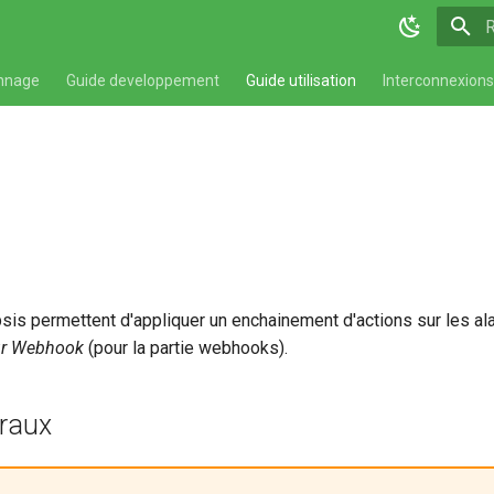
T
nnage
Guide developpement
Guide utilisation
Interconnexions
is permettent d'appliquer un enchainement d'actions sur les a
r Webhook
(pour la partie webhooks).
raux