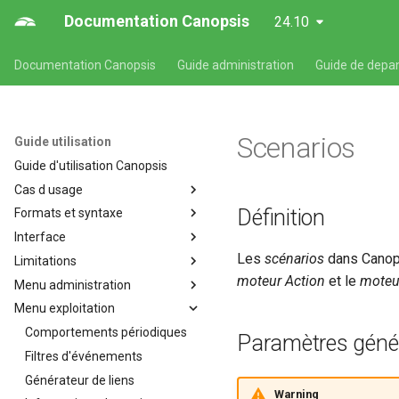
Documentation Canopsis
24.10
Documentation Canopsis
Guide administration
Guide de depa
Scenarios
Guide utilisation
Guide d'utilisation Canopsis
Cas d usage
Définition
Formats et syntaxe
Cas d'usages fonctionnels
Canopsis
Interface
Formats et syntaxe propres
Affichage de consignes
aux composants Canopsis
Les
scénarios
dans Canops
Limitations
Présentation de l'interface web
Alarmes et indicateurs
Format des expressions
de Canopsis
moteur Action
et le
moteu
Menu administration
Limitations de Canopsis
régulières Canopsis
Comportements périodiques
Filtres
Menu exploitation
Bilan de santé
Format des temps des alarmes
Création de tickets dans Itop à
Helpers
Les filtres
Cartographie
Comportements périodiques
Paramètres géné
la récéption d'une alarme
Format de syntaxe des
Pbehaviors
Personnalisation des filtres
Helpers Handlebars
Consignes
Filtres d'événements
valuepath
Acquittement vers centreon
disponibles dans l'interface
Recherche
Utilisation simples des filtres
Les comportements
Diffusion de messages
Générateur de liens
Canopsis
L'enrichissement
périodiques
Warning
Themes
Moteur de recherche