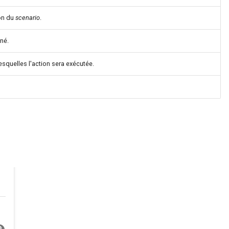
ion du
scenario
.
né.
esquelles l'action sera exécutée.