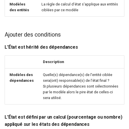
Modèles
La règle de calcul d'état s'applique aux entités
webhook dans le webhook
r
des entités
ciblées par ce modèle
suivant
c
h
Ajouter des conditions
e
L'État est hérité des dépendances
Description
Modèles des
Quelle(s) dépendance(s) de l'entité ciblée
dépendances
sera(ont) responsable(s) de l'état final ?
Si plusieurs dépendances sont sélectionnées
par le modèle alors le pire état de celles-ci
sera utilisé.
L'État est défini par un calcul (pourcentage ou nombre)
appliqué sur les états des dépendances