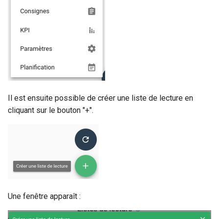
webhook dans le webhook
r
suivant
c
h
e
Il est ensuite possible de créer une liste de lecture en
cliquant sur le bouton "+".
Une fenêtre apparaît :