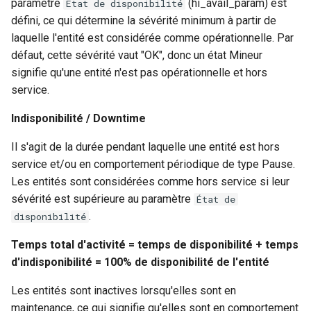
paramètre
(hi_avail_param) est
État de disponibilité
webhook dans le webhook
défini, ce qui détermine la sévérité minimum à partir de
r
suivant
Utilisateurs
laquelle l'entité est considérée comme opérationnelle. Par
c
défaut, cette sévérité vaut "OK", donc un état Mineur
signifie qu'une entité n'est pas opérationnelle et hors
h
service.
e
Indisponibilité / Downtime
Il s'agit de la durée pendant laquelle une entité est hors
service et/ou en comportement périodique de type Pause.
Les entités sont considérées comme hors service si leur
sévérité est supérieure au paramètre
État de
.
disponibilité
Temps total d'activité = temps de disponibilité + temps
d'indisponibilité = 100% de disponibilité de l'entité
Les entités sont inactives lorsqu'elles sont en
maintenance, ce qui signifie qu'elles sont en comportement