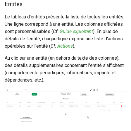
Entités
webhook dans le webhook
Paramètres du widget
r
suivant
Utilisateurs
Le tableau d'entités présente la liste de toutes les entités.
c
Titre (optionnel)
Une ligne correspond à une entité. Les colonnes affichées
h
sont personnalisables (
Cf:
Guide exploitant
). En plus de
Paramètres avancés
détails de l'entité, chaque ligne expose une liste d'actions
e
opérables sur l'entité (
Cf:
Actions
).
Colonne de tri par défaut
Au clic sur une entité (en dehors du texte des colonnes),
Nom des colonnes
des détails supplémentaires concernant l'entité s'affichent
(comportements périodiques, informations, impacts et
Filtres
dépendances, etc.).
Types d'entités