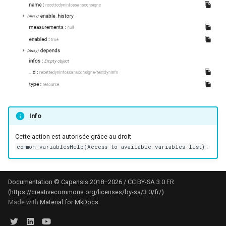
Info
Cette action est autorisée grâce au droit
.
common_variablesHelp(Access to available variables list)
Documentation © Capensis 2018–2026 / CC BY-SA 3.0 FR
(https://creativecommons.org/licenses/by-sa/3.0/fr/)
Made with
Material for MkDocs