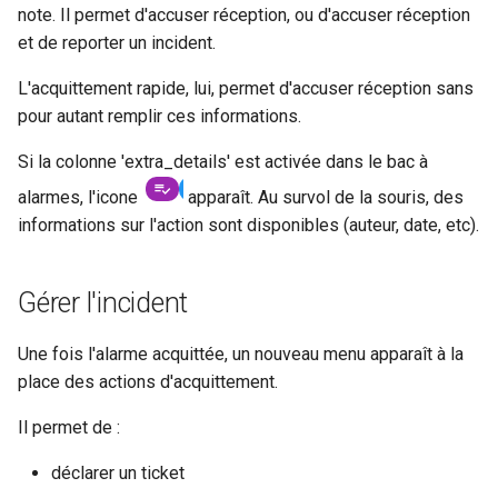
note. Il permet d'accuser réception, ou d'accuser réception
webhook dans le webhook
r
et de reporter un incident.
suivant
Utilisateurs
c
L'acquittement rapide, lui, permet d'accuser réception sans
pour autant remplir ces informations.
h
e
Si la colonne 'extra_details' est activée dans le bac à
alarmes, l'icone
apparaît. Au survol de la souris, des
informations sur l'action sont disponibles (auteur, date, etc).
Gérer l'incident
Une fois l'alarme acquittée, un nouveau menu apparaît à la
place des actions d'acquittement.
Il permet de :
déclarer un ticket