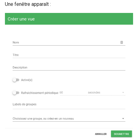
Une fenêtre apparaît :
webhook dans le webhook
r
suivant
Utilisateurs
c
h
e