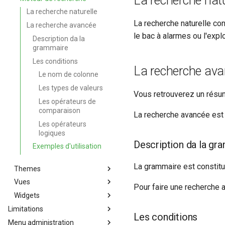
La recherche natu
Groupement d'alarmes par
La recherche naturelle
corrélation
La recherche naturelle co
La recherche avancée
Météo des Services
le bac à alarmes ou l'expl
Description da la
Notifications vers un outil tiers
grammaire
Période de confirmation pour
Les conditions
les nouvelles alarmes
La recherche av
Le nom de colonne
Personnalisation des
Les types de valeurs
affichages via des templates
Vous retrouverez un résumé
handlebars
Les opérateurs de
comparaison
Utiliser la réponse d'un
La recherche avancée est 
webhook dans le webhook
Les opérateurs
suivant
logiques
Description da la gr
Exemples d'utilisation
La grammaire est constitu
Themes
Vues
Thèmes graphique
Pour faire une recherche a
Widgets
Les vues et les groupes de
vue
Limitations
Les widgets
Les conditions
Documentation de la grille
Menu administration
Limitations de Canopsis
Bac a alarmes