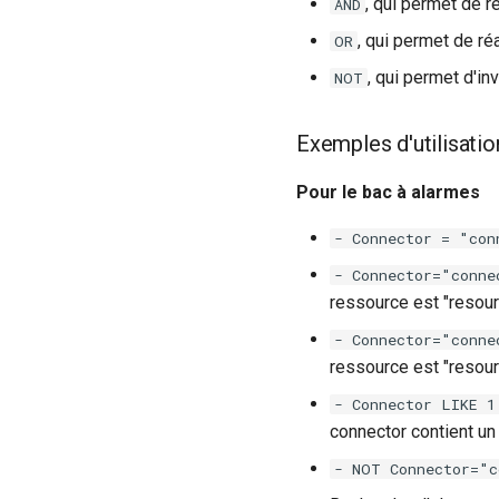
, qui permet de r
AND
, qui permet de ré
OR
, qui permet d'in
NOT
Exemples d'utilisatio
Pour le bac à alarmes
- Connector = "con
- Connector="conne
ressource est "resour
- Connector="conne
ressource est "resour
- Connector LIKE 1
connector contient un 
- NOT Connector="c