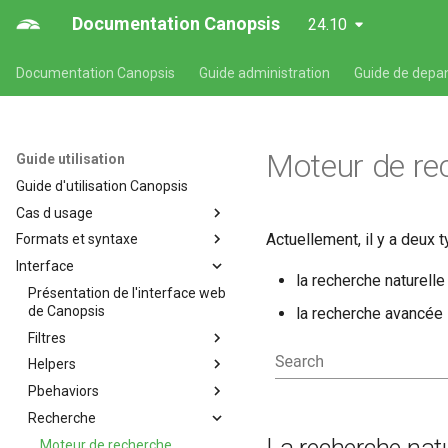
Documentation Canopsis
24.10
Documentation Canopsis
Guide administration
Guide de depa
Moteur de re
Guide utilisation
Guide d'utilisation Canopsis
Cas d usage
Actuellement, il y a deux 
Formats et syntaxe
Cas d'usages fonctionnels
Canopsis
Interface
Formats et syntaxe propres
la recherche naturelle
Affichage de consignes
aux composants Canopsis
Présentation de l'interface web
Alarmes et indicateurs
Format des expressions
de Canopsis
la recherche avancée
régulières Canopsis
Comportements périodiques
Filtres
Format des temps des alarmes
Création de tickets dans Itop à
Helpers
Les filtres
la récéption d'une alarme
Format de syntaxe des
Pbehaviors
Personnalisation des filtres
Helpers Handlebars
valuepath
Acquittement vers centreon
disponibles dans l'interface
Recherche
Utilisation simples des filtres
Les comportements
Canopsis
L'enrichissement
périodiques
Moteur de recherche