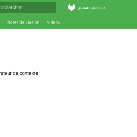
git.canopsis.net
aper pour démarrer la recherche
Notes de version
Videos
rateur de contexte :