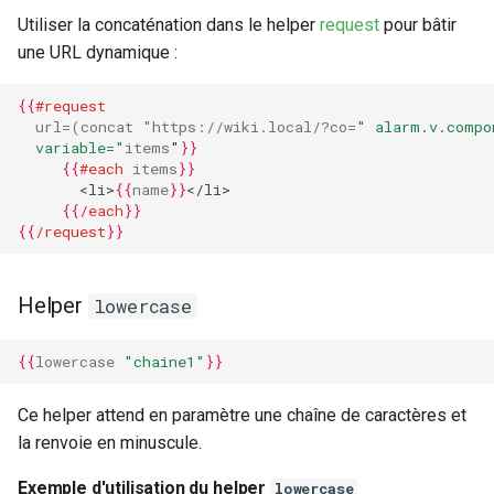
Utiliser la concaténation dans le helper
request
pour bâtir
une URL dynamique :
{{
#request
url
=
(concat
"https://wiki.local/?co
=
" alarm.v.compo
  variable="
items
"
}}
{{
#each
items
}}
       <li>
{{
name
}}
</li>
{{
/each
}}
{{
/request
}}
Helper
lowercase
{{
lowercase
"chaine1"
}}
Ce helper attend en paramètre une chaîne de caractères et
la renvoie en minuscule.
Exemple d'utilisation du helper
lowercase