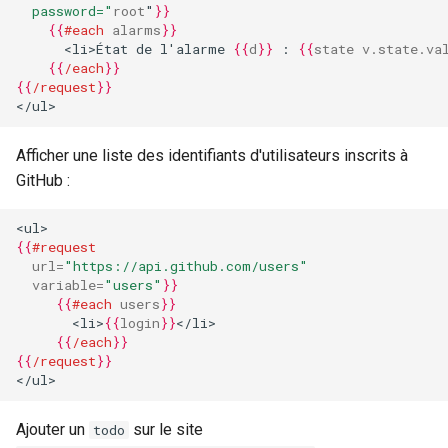
  password="
root
"
}}
{{
#each
alarms
}}
      <li>État de l'alarme 
{{
d
}}
 : 
{{
state
v.state.va
{{
/each
}}
{{
/request
}}
</ul>
Afficher une liste des identifiants d'utilisateurs inscrits à
GitHub :
<ul>
{{
#request
url
=
"https://api.github.com/users"
variable
=
"users"
}}
{{
#each
users
}}
       <li>
{{
login
}}
</li>
{{
/each
}}
{{
/request
}}
</ul>
Ajouter un
sur le site
todo