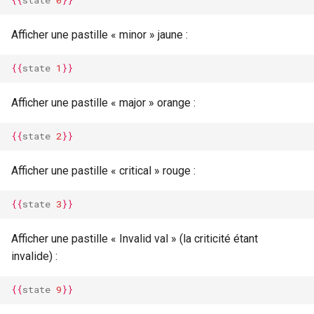
{{
state
0
}}
Afficher une pastille « minor » jaune :
{{
state
1
}}
Afficher une pastille « major » orange :
{{
state
2
}}
Afficher une pastille « critical » rouge :
{{
state
3
}}
Afficher une pastille « Invalid val » (la criticité étant
invalide) :
{{
state
9
}}