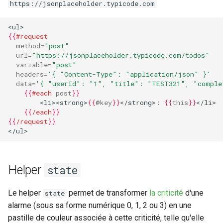
https://jsonplaceholder.typicode.com
<ul>
{{
#request
method
=
"post"
url
=
"https://jsonplaceholder.typicode.com/todos"
variable
=
"post"
headers
=
'{ "Content-Type": "application/json" }'
data
=
'{ "userId": "1", "title": "TEST321", "comple
{{
#each
post
}}
        <li><strong>
{{
@key
}}
</strong>: 
{{
this
}}
</li>
{{
/each
}}
{{
/request
}}
</ul>
Helper
state
Le helper
permet de transformer
la criticité
d'une
state
alarme (sous sa forme numérique 0, 1, 2 ou 3) en une
pastille de couleur associée à cette criticité, telle qu'elle