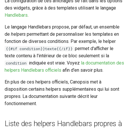
La configuration de ces affichages se fait dans les options
24.10.0
Méthodes d'authentificatio
Connecteur Nokia NSP
Exemples d'utilisation du
Linkbuilder
Outil de support
Swagger community
Gestion des tags
Règles d'inactivité
m
des widgets, grâce à des templates utilisant le langage
avancées (LDAP, CAS,
nokiansp2canopsis
helper duration
Connexion à Canopsis et à
L'enrichissement
Stats
Engine-pbehavior
a
SAML2, OAUTH2, OPENID)
Handlebars
.
ses composants
Matrice des flux reseau
Rabbitmq webui
Swagger pro
Indicateurs statistiques et
Règles Méta Alarmes (pro)
Connecteur PRTG
Helper internal-link
Groupement d'alarmes par
KPI
Engine-remediation
r
Le langage Handlebars propose, par défaut, un ensemble
Modification du fichier de
Prérequis des versions
corrélation
Mise a jour
Troubleshooting
Règles de résolution
de
helpers
permettant de personnaliser les templates en
r
configuration toml
Connecteur prometheus
Exemples d'utilisation du
evenement
Listes de lecture
Engine-webhook
fonction de diverses conditions. Par exemple, le helper
canopsis.toml
helper compare
Météo des Services
Remediation
Règles SNMP (pro)
e
permet d'afficher le
{{#if condition}}texte{{/if}}
SNMP trap vers Canopsis
Mode Maintenance
texte contenu à l'intérieur de ce bloc seulement si la
r
Reconnexion automatique
Helper timestamp
Notifications vers un outil
Smart feeder
Scenarios
indiquée est vraie. Voyez
la documentation des
condition
des services et des moteu
Shinken
tiers
Paramètres de calcul
l
helpers Handlebars officiels
afin d'en savoir plus.
Exemple d'utilisation du
d'état/sévérité
Webserver
a
Variables d'environnement
helper timestamp
Connecteur Zabbix vers
Période de confirmation pour
En plus de ces helpers officiels, Canopsis met à
Canopsis
Canopsis (connector-
les nouvelles alarmes
Paramètres de stockage
r
disposition certains helpers supplémentaires qui lui sont
zabbix2canopsis)
Helper request
propres. La documentation suivante décrit leur
e
Action base de donnees
Personnalisation des
Paramètres
fonctionnement.
affichages via des templates
Exemples d'utilisation du
c
Configuration composants
handlebars
helper request
Planification
h
Liste des helpers Handlebars propres à
Gestion fixtures
Utiliser la réponse d'un
Helper state
Rôles
e