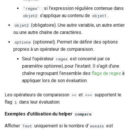
Exemple d'utilisation du
: si l'expression régulière contenue dans
'regex'
helper lowercase
s'applique au contenu de
.
objet2
objet1
(obligatoire). Une autre variable, un autre entier
objet2
Helper uppercase
ou une autre chaîne de caractères.
(optionnel). Permet de définir des options
options
Exemple d'utilisation du
propres à un opérateur de comparaison.
helper uppercase
Seul l'opérateur
est concerné par ce
regex
Helper capitalize
paramètre optionnel, pour l'instant. Il s'agit d'une
chaîne regroupant l'ensemble des
flags de regex
à
Exemple d'utilisation du
appliquer lors de son évaluation.
helper capitalize
Les opérateurs de comparaison
et
supportent le
==
===
Helper capitalize-all
flag
dans leur évaluation.
i
Exemples d'utilisation du helper
Exemple d'utilisation du
compare
helper capitalize-all
Afficher
uniquement si le nombre d'
est
Test
essais