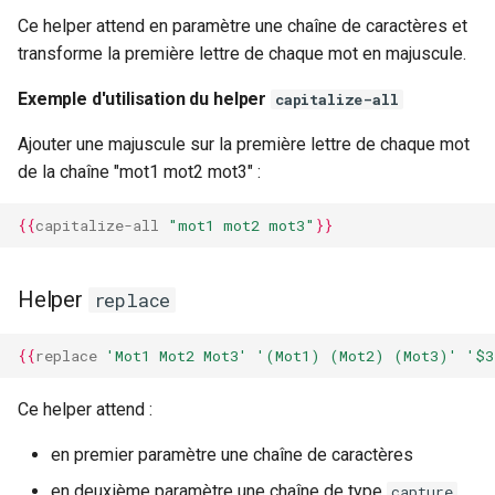
Ce helper attend en paramètre une chaîne de caractères et
transforme la première lettre de chaque mot en majuscule.
Exemple d'utilisation du helper
capitalize-all
Ajouter une majuscule sur la première lettre de chaque mot
de la chaîne "mot1 mot2 mot3" :
{{
capitalize-all
"mot1 mot2 mot3"
}}
Helper
replace
{{
replace
'Mot1 Mot2 Mot3'
'(Mot1) (Mot2) (Mot3)'
'$3
Ce helper attend :
en premier paramètre une chaîne de caractères
en deuxième paramètre une chaîne de type
capture