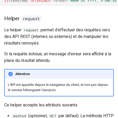
{{
timestamp
1673932037
format
=
'MMMM Do YYYY, h:mm:ss
Helper
request
Le helper
permet d'effectuer des requêtes vers
request
des API REST (internes ou externes) et de manipuler les
résultats renvoyés.
Si la requête échoue, un message d'erreur sera affiché à la
place du résultat attendu.
Attention
L'API est appelée depuis le navigateur du client, et non pas depuis
le serveur hébergeant Canopsis.
Ce helper accepte les attributs suivants :
(optionnel,
par défaut). La méthode HTTP
method
GET