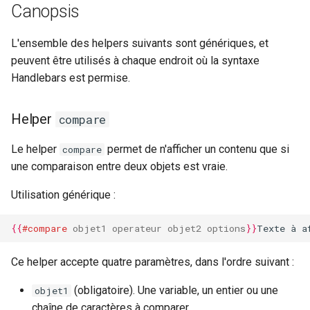
Canopsis
webhook dans le webhook
r
suivant
Exemples d'utilisation du
Utilisateurs
L'ensemble des helpers suivants sont génériques, et
helper state
c
peuvent être utilisés à chaque endroit où la syntaxe
h
Handlebars est permise.
Helpers mathématiques
basiques
e
Helper
compare
Helper sum
Le helper
permet de n'afficher un contenu que si
compare
Exemple d'utilisation du
une comparaison entre deux objets est vraie.
helper sum
Utilisation générique :
Helper minus
{{
#compare
objet1
operateur
objet2
options
}}
Texte à a
Exemple d'utilisation du
Ce helper accepte quatre paramètres, dans l'ordre suivant :
helper minus
(obligatoire). Une variable, un entier ou une
objet1
Helper mul
chaîne de caractères à comparer.