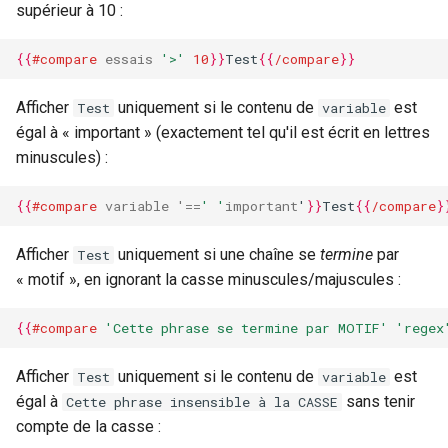
supérieur à 10 :
Helper replace
{{
#compare
essais
'>'
10
}}
Test
{{
/compare
}}
Exemple d'utilisation du
helper replace
Afficher
uniquement si le contenu de
est
Test
variable
égal à « important » (exactement tel qu'il est écrit en lettres
Helper tags
minuscules) :
Exemple d'utilisation du
{{
#compare
variable
'=
=
' '
important
'
}}
Test
{{
/compare
}
helper tags
Afficher
uniquement si une chaîne se
termine
par
Test
Helper map
« motif », en ignorant la casse minuscules/majuscules :
Exemple d'utilisation du
{{
#compare
'Cette phrase se termine par MOTIF'
'regex
helper map
Afficher
uniquement si le contenu de
est
Test
variable
Helper links
égal à
sans tenir
Cette phrase insensible à la CASSE
compte de la casse :
Helper copy