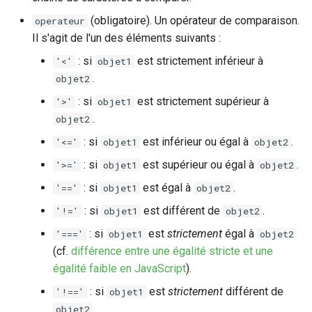
(obligatoire). Un opérateur de comparaison.
operateur
Exemple d'utilisation du
Il s'agit de l'un des éléments suivants :
helper mul
: si
est strictement inférieur à
'<'
objet1
Helper divide
.
objet2
: si
est strictement supérieur à
'>'
objet1
Exemple d'utilisation du
.
objet2
helper divide
: si
est inférieur ou égal à
.
'<='
objet1
objet2
Helpers chaînes de
: si
est supérieur ou égal à
.
'>='
objet1
objet2
caractères
: si
est égal à
.
'=='
objet1
objet2
: si
est différent de
.
Helper concat
'!='
objet1
objet2
: si
est
strictement
égal à
'==='
objet1
objet2
Exemples d'utilisation du
(cf.
différence entre une égalité stricte et une
helper concat
égalité faible en JavaScript
).
: si
est
strictement
différent de
'!=='
objet1
Helper lowercase
.
objet2