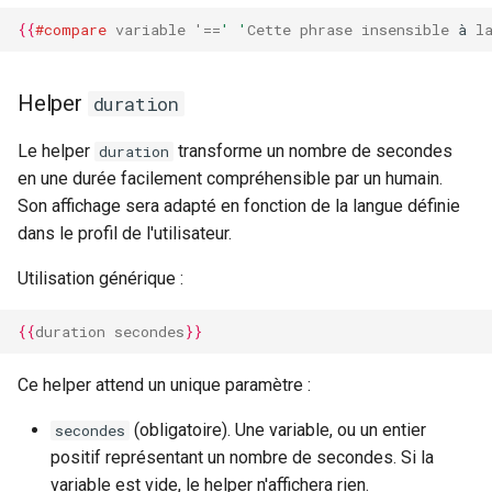
{{
#compare
variable
'=
=
' '
Cette
phrase
insensible
à
l
Exemple d'utilisation du
helper copy
Helper
duration
Helper json
Le helper
transforme un nombre de secondes
duration
Exemple d'utilisation du
en une durée facilement compréhensible par un humain.
helper json
Son affichage sera adapté en fonction de la langue définie
dans le profil de l'utilisateur.
Utilisation générique :
{{
duration
secondes
}}
Ce helper attend un unique paramètre :
(obligatoire). Une variable, ou un entier
secondes
positif représentant un nombre de secondes. Si la
variable est vide, le helper n'affichera rien.