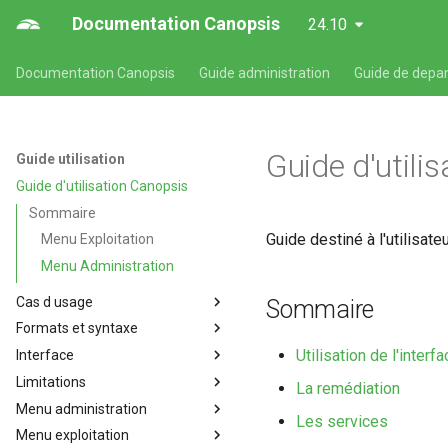
Documentation Canopsis
24.10
Documentation Canopsis
Guide administration
Guide de depa
Guide d'utili
Guide utilisation
Guide d'utilisation Canopsis
Sommaire
Guide destiné à l'utilisat
Menu Exploitation
Menu Administration
Cas d usage
Sommaire
Formats et syntaxe
Cas d'usages fonctionnels
Canopsis
Utilisation de l'interf
Interface
Formats et syntaxe propres
Affichage de consignes
aux composants Canopsis
Limitations
Présentation de l'interface web
La remédiation
Alarmes et indicateurs
Format des expressions
de Canopsis
Menu administration
Limitations de Canopsis
régulières Canopsis
Les services
Comportements périodiques
Filtres
Menu exploitation
Bilan de santé
Format des temps des alarmes