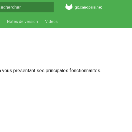
git.canopsis.net
aper pour démarrer la recherche
Notes de version
Videos
n vous présentant ses principales fonctionnalités.