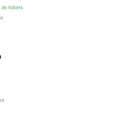
 de tickets
me
n
es