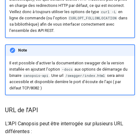
webhook dans le webhook
en charge des redirections HTTP par défaut, ce qui est incorrect.
r
Veillez donc à toujours utiliser les options de type
en
curl -L
suivant
Utilisateurs
ligne de commande (ou l'option
dans
CURLOPT_FOLLOWLOCATION
c
sa bibliothèque) afin de vous interfacer correctement avec
l'ensemble des API REST.
h
e
Note
Il est possible d'activer la documentation swagger de la version
installée en ajoutant l'option
aux options de démarrage du
-docs
binaire
. Une url
sera ainsi
canopsis-api
/swagger/index.html
accessible et disponible derrière le port d'écoute de l'api ( par
défaut TCP/8082 )
URL de l'API
L'API Canopsis peut être interrogée sur plusieurs URL
différentes :