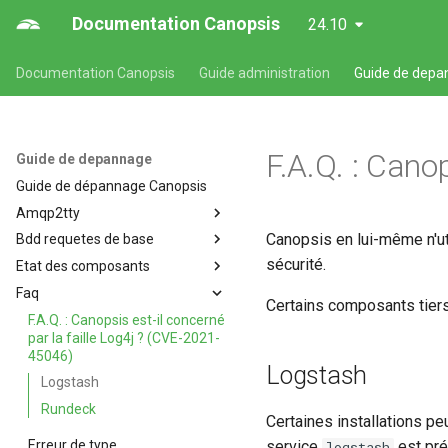
Documentation Canopsis
24.10
Documentation Canopsis
Guide administration
Guide de depa
F.A.Q. : Cano
Guide de depannage
Guide de dépannage Canopsis
Amqp2tty
Canopsis en lui-même n'uti
Bdd requetes de base
amqp2tty - Analyse temps réel
des flux issus des connecteurs
sécurité.
Etat des composants
Requêtes en base
ou des relais AMQP
Faq
État des composants de
Certains composants tiers
Canopsis
F.A.Q. : Canopsis est-il concerné
par la faille Log4j ? (CVE-2021-
45046)
Logstash
Logstash
Rundeck
Certaines installations pe
Erreur de type
service
est pré
logstash