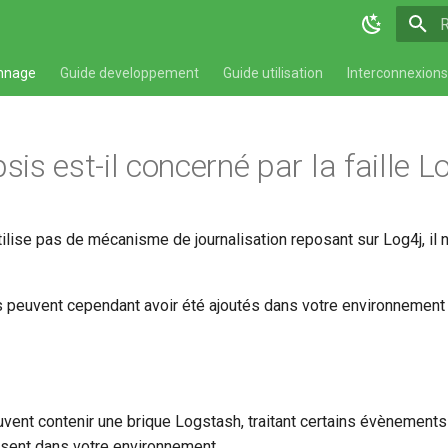
T
nnage
Guide developpement
Guide utilisation
Interconnexions
psis est-il concerné par la faille
lise pas de mécanisme de journalisation reposant sur Log4j, il n
 peuvent cependant avoir été ajoutés dans votre environnement et
uvent contenir une brique Logstash, traitant certains évènements 
sent dans votre environnement.