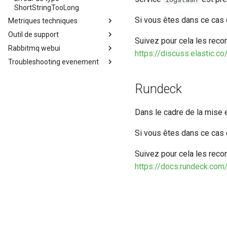
ShortStringTooLong
Si vous êtes dans ce cas d
Metriques techniques
Outil de support
Métriques techniques
Suivez pour cela les recom
Rabbitmq webui
Outil de support
https://discuss.elastic.
Troubleshooting evenement
Pprof
Interface RabbitMQ
Vérification d'évènements
Rundeck
Dans le cadre de la mise 
Si vous êtes dans ce cas d
Suivez pour cela les recom
https://docs.rundeck.co