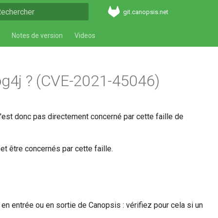
git.canopsis.net
aper pour démarrer la recherche
Notes de version
Videos
 Log4j ? (CVE-2021-45046)
'est donc pas directement concerné par cette faille de
 être concernés par cette faille.
en entrée ou en sortie de Canopsis : vérifiez pour cela si un