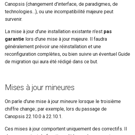
Nettoyage et rétention des
intégré à Canopsis
Méthodes d'authentification
24.10.0
Connecteur Nokia NSP
Outil de support
Swagger community
Vues
Gestion des tags
Règles d'inactivité
Canopsis (changement d'interface, de paradigmes, de
i
bases de données
avancées (LDAP, CAS,
nokiansp2canopsis
Connexion à Canopsis et à
L'enrichissement
Premier acces
Engine-pbehavior
technologies…), ou une incompatibilité majeure peut
o
SAML2, OAUTH2, OPENID)
ses composants
Rabbitmq webui
Swagger pro
Widgets
Indicateurs statistiques et
Règles Méta Alarmes (pro)
survenir.
Sauvegarde et restauration
Connecteur PRTG
Groupement d'alarmes par
KPI
Remediation
Engine-remediation
n
des bases de données
Modification du fichier de
Prérequis des versions
corrélation
Troubleshooting
Règles de résolution
La mise à jour d'une installation existante n'est
pas
d
configuration toml
Connecteur prometheus
evenement
Listes de lecture
Services
Engine-webhook
garantie
lors d'une mise à jour majeure. Il faudra
canopsis.toml
Météo des Services
Règles SNMP (pro)
généralement prévoir une réinstallation et une
e
SNMP trap vers Canopsis
Mode Maintenance
Templates go
reconfiguration complètes, ou bien suivre un éventuel Guide
l
Reconnexion automatique
Notifications vers un outil
Scenarios
de migration qui aura été rédigé dans ce but.
des services et des moteurs
Shinken
tiers
Paramètres de calcul
Vocabulaire
a
d'état/sévérité
r
Variables d'environnement
Connecteur Zabbix vers
Période de confirmation po
Mises à jour mineures
Canopsis
Canopsis (connector-
les nouvelles alarmes
Paramètres de stockage
e
zabbix2canopsis)
On parle d'une mise à jour
mineure
lorsque le troisième
c
Action base de donnees
Personnalisation des
Paramètres
chiffre change ; par exemple, lors du passage de
affichages via des templat
h
Canopsis 22.10.0 à 22.10.1.
Configuration composants
handlebars
Planification
e
Ces mises à jour comportent uniquement des correctifs. Il
Gestion fixtures
Utiliser la réponse d'un
Rôles
r