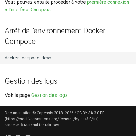
Vous pouvez ensuite procéder à votre
première connexion
à l'interface Canopsis
.
Arrêt de l'environnement Docker
Compose
docker
compose
Gestion des logs
Voir la page
Gestion des logs
Documentation © Capensis 2018–2026 / CC BY-SA 3.0 FR
(https://creativecommons.org/licenses/by-sa/3.0/fr/)
Made with
Material for MkDocs