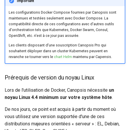
Important
webhook dans le webhook
c
suivant
Les configurations Docker Compose fournies par Canopsis sont
Utilisateurs
maintenues et testées seulement avec Docker Compose. La
h
compatibilité directe de ces configurations avec d'autres outils
d'orchestration tels que Kubernetes, Docker Swarm, Consul,
e
OpenShift, etc. n'est à ce jour pas assurée.
Les clients disposant d'une souscription Canopsis Pro qui
souhaitent déployer dans un cluster Kubernetes peuvent en
revanche se tourner vers le
chart Helm
maintenu par Capensis.
Prérequis de version du noyau Linux
Lors de l'utilisation de Docker, Canopsis nécessite
un
noyau Linux 4.4 minimum sur votre système hôte
.
De nos jours, ce point est acquis à partir du moment où
vous utilisez une version supportée d'une de ces
distributions majeures orientées « serveur » : EL, Debian,