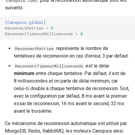
pour la reconnexion automatique sont les
canopsis.toml
Nettoyage et rétention des
intégré à Canopsis
moteurs et services
24.10.0
Connecteur Nokia NSP
Outil de support
Swagger community
Vues
Gestion des tags
Règles d'inactivité
m
suivants :
bases de données
Canopsis
nokiansp2canopsis
Connexion à Canopsis et à
L'enrichissement
Premier acces
Engine-pbehavior
a
ses composants
Rabbitmq webui
Swagger pro
Widgets
Indicateurs statistiques et
Règles Méta Alarmes (pro)
[Canopsis.global]
Sauvegarde et restauration
Processus périodique
Connecteur PRTG
Groupement d'alarmes par
KPI
Remediation
Engine-remediation
r
ReconnectRetries
=
3
des bases de données
Prérequis des versions
corrélation
Troubleshooting
Règles de résolution
ReconnectTimeoutMilliseconds
=
8
r
Processus de travail
Connecteur prometheus
evenement
Listes de lecture
Services
Engine-webhook
Météo des Services
Règles SNMP (pro)
e
représente le nombre de
ReconnectRetries
Service canopsis-api
SNMP trap vers Canopsis
Mode Maintenance
Templates go
tentatives de reconnexion en cas d'erreur, 3 par défaut.
r
Notifications vers un outil
Scenarios
est le délai
ReconnectTimeoutMilliseconds
Shinken
tiers
Paramètres de calcul
Vocabulaire
l
minimum
entre chaque tentative. Par défaut, il est de
d'état/sévérité
a
8 millisecondes et on parle de délai minimum, car
Connecteur Zabbix vers
Période de confirmation po
celui-ci double à chaque tentative de reconnexion. Soit,
Canopsis (connector-
les nouvelles alarmes
Paramètres de stockage
r
avec la configuration par défaut, 8 ms avant le premier
zabbix2canopsis)
e
essai de reconnexion, 16 ms avant le second, 32 ms
Personnalisation des
Paramètres
avant le troisième.
affichages via des templat
c
handlebars
Planification
Ce mécanisme de reconnexion automatique est utilisé par
h
MongoDB, Redis, RabbitMQ, les moteurs Canopsis ainsi
Utiliser la réponse d'un
Rôles
e