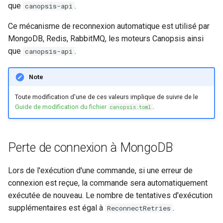
que
.
canopsis-api
webhook dans le webhook
r
suivant
Utilisateurs
Ce mécanisme de reconnexion automatique est utilisé par
c
MongoDB, Redis, RabbitMQ, les moteurs Canopsis ainsi
que
.
canopsis-api
h
e
Note
Toute modification d'une de ces valeurs implique de suivre de le
Guide de modification du fichier
.
canopsis.toml
Perte de connexion à MongoDB
Lors de l'exécution d'une commande, si une erreur de
connexion est reçue, la commande sera automatiquement
exécutée de nouveau. Le nombre de tentatives d'exécution
supplémentaires est égal à
.
ReconnectRetries