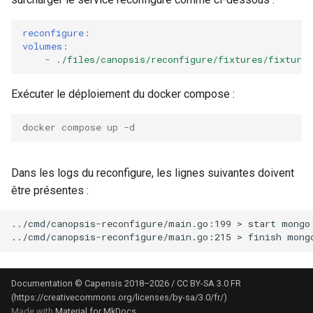
webhook dans le webhook
c
suivant
Utilisateurs
reconfigure
:
volumes
:
h
-
./files/canopsis/reconfigure/fixtures/fixture
e
Exécuter le déploiement du docker compose :
docker compose up -d
Dans les logs du reconfigure, les lignes suivantes doivent
être présentes :
../cmd/canopsis-reconfigure/main.go:199 > start mongo 
Documentation © Capensis 2018–2026 / CC BY-SA 3.0 FR
(https://creativecommons.org/licenses/by-sa/3.0/fr/)
Made with
Material for MkDocs