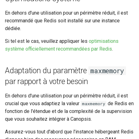
Nettoyage et rétention des
24.10.0
Connecteur Nokia NSP
Outil de support
Swagger community
Vues
Gestion des tags
Règles d'inactivité
m
bases de données
nokiansp2canopsis
Connexion à Canopsis et à
L'enrichissement
Premier acces
Engine-pbehavior
En dehors d'une utilisation pour un périmètre réduit, il est
a
ses composants
Rabbitmq webui
Swagger pro
Widgets
Indicateurs statistiques et
Règles Méta Alarmes (pro)
recommandé que Redis soit installé sur une instance
Sauvegarde et restauration
Connecteur PRTG
Groupement d'alarmes par
KPI
Remediation
Engine-remediation
r
dédiée.
des bases de données
Prérequis des versions
corrélation
Troubleshooting
Règles de résolution
r
Connecteur prometheus
evenement
Listes de lecture
Services
Engine-webhook
Si tel est le cas, veuillez appliquer les
optimisations
Météo des Services
Règles SNMP (pro)
système officiellement recommandées par Redis
.
e
SNMP trap vers Canopsis
Mode Maintenance
Templates go
r
Notifications vers un outil
Scenarios
Adaptation du paramètre
Shinken
maxmemory
tiers
Paramètres de calcul
Vocabulaire
l
d'état/sévérité
par rapport à votre besoin
a
Connecteur Zabbix vers
Période de confirmation po
Canopsis (connector-
les nouvelles alarmes
Paramètres de stockage
r
En dehors d'une utilisation pour un périmètre réduit, il est
zabbix2canopsis)
crucial que vous adaptiez la valeur
de Redis en
maxmemory
e
Personnalisation des
Paramètres
fonction de l'étendue et de la complexité de la supervision
affichages via des templat
c
que vous souhaitez intégrer à Canopsis.
handlebars
Planification
h
Assurez-vous tout d'abord que l'instance hébergeant Redis
Utiliser la réponse d'un
Rôles
e