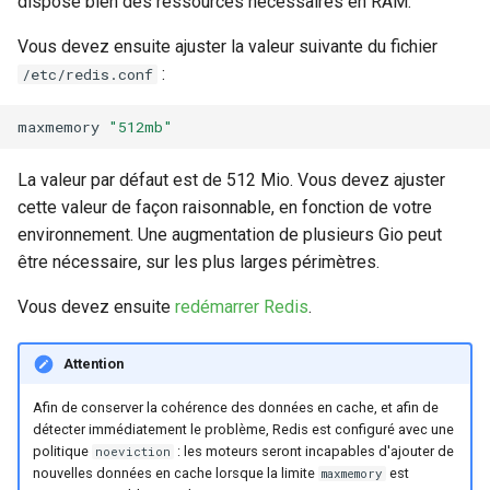
dispose bien des ressources nécessaires en RAM.
webhook dans le webhook
r
Vous devez ensuite ajuster la valeur suivante du fichier
suivant
Utilisateurs
:
/etc/redis.conf
c
h
maxmemory
"512mb"
e
La valeur par défaut est de 512 Mio. Vous devez ajuster
cette valeur de façon raisonnable, en fonction de votre
environnement. Une augmentation de plusieurs Gio peut
être nécessaire, sur les plus larges périmètres.
Vous devez ensuite
redémarrer Redis
.
Attention
Afin de conserver la cohérence des données en cache, et afin de
détecter immédiatement le problème, Redis est configuré avec une
politique
: les moteurs seront incapables d'ajouter de
noeviction
nouvelles données en cache lorsque la limite
est
maxmemory