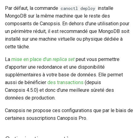
Nettoyage et rétention des
24.10.0
Connecteur Nokia NSP
Outil de support
Swagger community
Vues
Gestion des tags
Règles d'inactivité
m
bases de données
Par défaut, la commande
installe
canoctl deploy
nokiansp2canopsis
Connexion à Canopsis et à
L'enrichissement
Premier acces
Engine-pbehavior
a
MongoDB sur la même machine que le reste des
ses composants
Rabbitmq webui
Swagger pro
Widgets
Indicateurs statistiques et
Règles Méta Alarmes (pro)
Sauvegarde et restauration
composants de Canopsis. En dehors d'une utilisation pour
Connecteur PRTG
Groupement d'alarmes par
KPI
Remediation
Engine-remediation
r
des bases de données
Prérequis des versions
un périmètre réduit, il est recommandé que MongoDB soit
corrélation
Troubleshooting
Règles de résolution
r
Connecteur prometheus
installé sur une machine virtuelle ou physique dédiée à
evenement
Listes de lecture
Services
Engine-webhook
cette tâche.
Météo des Services
Règles SNMP (pro)
e
SNMP trap vers Canopsis
Mode Maintenance
Templates go
La
mise en place d'un
replica set
peut vous permettre
r
Notifications vers un outil
Scenarios
d'apporter une redondance et une disponibilité
Shinken
tiers
Paramètres de calcul
Vocabulaire
l
supplémentaires à votre base de données. Elle permet
d'état/sévérité
a
aussi de bénéficier
des transactions
(depuis
Connecteur Zabbix vers
Période de confirmation po
Canopsis 4.5.0) et donc d'une meilleure sûreté des
Canopsis (connector-
les nouvelles alarmes
Paramètres de stockage
r
données de production.
zabbix2canopsis)
e
Personnalisation des
Paramètres
Canopsis ne propose ces configurations que par le biais de
affichages via des templat
c
certaines souscriptions Canopsis Pro.
handlebars
Planification
h
Utiliser la réponse d'un
Rôles
e