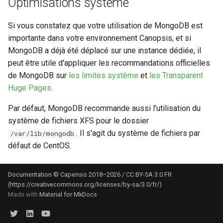
Optimisations système
webhook dans le webhook
r
suivant
Utilisateurs
Si vous constatez que votre utilisation de MongoDB est
c
importante dans votre environnement Canopsis, et si
MongoDB a déjà été déplacé sur une instance dédiée, il
h
peut être utile d'appliquer les recommandations officielles
e
de MongoDB sur
les limites système
et
les Transparent
Huge Pages
.
Par défaut, MongoDB recommande aussi l'utilisation du
système de fichiers XFS pour le dossier
. Il s'agit du système de fichiers par
/var/lib/mongodb
défaut de CentOS.
Documentation © Capensis 2018–2026 / CC BY-SA 3.0 FR
(https://creativecommons.org/licenses/by-sa/3.0/fr/)
Made with
Material for MkDocs