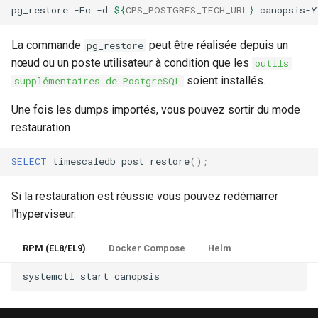
pg_restore
-Fc
-d
${
CPS_POSTGRES_TECH_URL
}
La commande
peut être réalisée depuis un
pg_restore
nœud ou un poste utilisateur à condition que les
outils
soient installés.
supplémentaires de PostgreSQL
Une fois les dumps importés, vous pouvez sortir du mode
restauration
SELECT
timescaledb_post_restore
();
Si la restauration est réussie vous pouvez redémarrer
l'hyperviseur.
RPM (EL8/EL9)
Docker Compose
Helm
systemctl
start