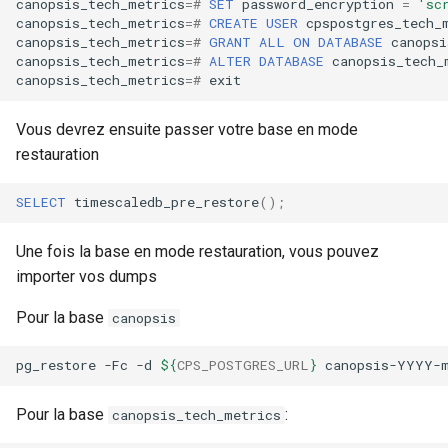
canopsis_tech_metrics
=#
SET
password_encryption
=
'sc
canopsis_tech_metrics
=#
CREATE
USER
cpspostgres_tech_
canopsis_tech_metrics
=#
GRANT
ALL
ON
DATABASE
canopsi
canopsis_tech_metrics
=#
ALTER
DATABASE
canopsis_tech_
canopsis_tech_metrics
=#
exit
Vous devrez ensuite passer votre base en mode
restauration
SELECT
timescaledb_pre_restore
();
Une fois la base en mode restauration, vous pouvez
importer vos dumps
Pour la base
canopsis
pg_restore
-Fc
-d
${
CPS_POSTGRES_URL
}
Pour la base
:
canopsis_tech_metrics