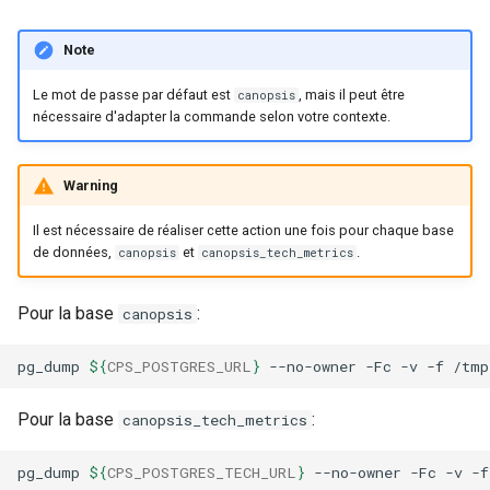
Note
Le mot de passe par défaut est
, mais il peut être
canopsis
nécessaire d'adapter la commande selon votre contexte.
Warning
Il est nécessaire de réaliser cette action une fois pour chaque base
de données,
et
.
canopsis
canopsis_tech_metrics
Pour la base
:
canopsis
pg_dump
${
CPS_POSTGRES_URL
}
--no-owner
-Fc
-v
-f
/tmp
Pour la base
:
canopsis_tech_metrics
pg_dump
${
CPS_POSTGRES_TECH_URL
}
--no-owner
-Fc
-v
-f