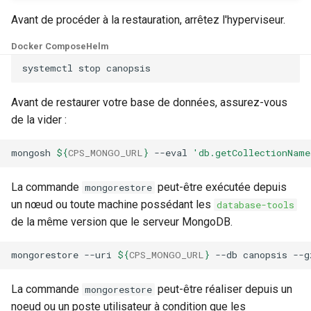
webhook dans le webhook
Avant de procéder à la restauration, arrêtez l'hyperviseur.
c
suivant
Utilisateurs
Docker Compose
Helm
h
systemctl
stop
e
Avant de restaurer votre base de données, assurez-vous
de la vider :
mongosh
${
CPS_MONGO_URL
}
--eval
'db.getCollectionNam
La commande
peut-être exécutée depuis
mongorestore
un nœud ou toute machine possédant les
database-tools
de la même version que le serveur MongoDB.
mongorestore
--uri
${
CPS_MONGO_URL
}
--db
canopsis
--g
La commande
peut-être réaliser depuis un
mongorestore
noeud ou un poste utilisateur à condition que les