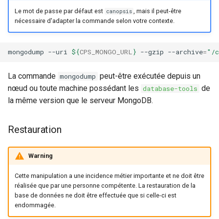
intégré à Canopsis
24.10.0
Connecteur Nokia NSP
Outil de support
Swagger community
Vues
Gestion des tags
Règles d'inactivité
i
Le mot de passe par défaut est
, mais il peut-être
canopsis
nokiansp2canopsis
Connexion à Canopsis et à
L'enrichissement
Premier acces
Engine-pbehavior
nécessaire d'adapter la commande selon votre contexte.
o
ses composants
Rabbitmq webui
Swagger pro
Widgets
Indicateurs statistiques et
Règles Méta Alarmes (pro)
Connecteur PRTG
Groupement d'alarmes par
KPI
Remediation
Engine-remediation
n
Prérequis des versions
corrélation
Troubleshooting
Règles de résolution
mongodump
--uri
${
CPS_MONGO_URL
}
--gzip
--archive
=
"/c
d
Connecteur prometheus
evenement
Listes de lecture
Services
Engine-webhook
Météo des Services
Règles SNMP (pro)
La commande
peut-être exécutée depuis un
mongodump
e
SNMP trap vers Canopsis
Mode Maintenance
Templates go
nœud ou toute machine possédant les
de
database-tools
l
Notifications vers un outil
Scenarios
la même version que le serveur MongoDB.
Shinken
tiers
Paramètres de calcul
Vocabulaire
a
d'état/sévérité
Restauration
r
Connecteur Zabbix vers
Période de confirmation po
Canopsis (connector-
les nouvelles alarmes
Paramètres de stockage
e
zabbix2canopsis)
Warning
c
Personnalisation des
Paramètres
Cette manipulation a une incidence métier importante et ne doit être
affichages via des templat
h
réalisée que par une personne compétente. La restauration de la
handlebars
Planification
base de données ne doit être effectuée que si celle-ci est
e
endommagée.
Utiliser la réponse d'un
Rôles
r