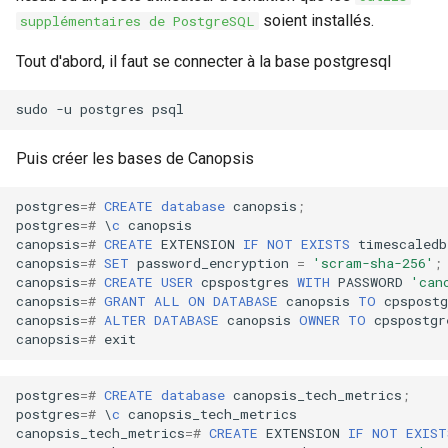
soient installés.
supplémentaires de PostgreSQL
Tout d'abord, il faut se connecter à la base postgresql
sudo
-u
postgres
Puis créer les bases de Canopsis
postgres
=#
CREATE
database
canopsis
;
postgres
=#
\
c
canopsis
canopsis
=#
CREATE
EXTENSION
IF
NOT
EXISTS
timescaledb
canopsis
=#
SET
password_encryption
=
'scram-sha-256'
;
canopsis
=#
CREATE
USER
cpspostgres
WITH
PASSWORD
'can
canopsis
=#
GRANT
ALL
ON
DATABASE
canopsis
TO
cpspostg
canopsis
=#
ALTER
DATABASE
canopsis
OWNER
TO
cpspostgr
canopsis
=#
exit
postgres
=#
CREATE
database
canopsis_tech_metrics
;
postgres
=#
\
c
canopsis_tech_metrics
canopsis_tech_metrics
=#
CREATE
EXTENSION
IF
NOT
EXIST