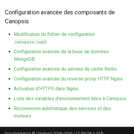
webhook dans le webhook
r
Configuration avancée des composants de
suivant
Utilisateurs
Canopsis
c
h
Modification du fichier de configuration
canopsis.toml
e
Configuration avancée de la base de données
MongoDB
Configuration avancée du serveur de cache Redis
Configuration avancée du reverse proxy HTTP Nginx
Activation d'HTTPS danx Nginx
Liste des variables d'environnement liées à Canopsis
Reconnexion automatique des services et des
moteurs
Documentation © Capensis 2018–2026 / CC BY-SA 3.0 FR