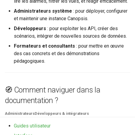
lire les alarmes, filtrer les vues, et réagir efficacement.
Administrateurs système
: pour déployer, configurer
Rôles
et maintenir une instance Canopsis.
Studio Templates
Développeurs
: pour exploiter les API, créer des
scénarios, intégrer de nouvelles sources de données.
Utilisateurs
Formateurs et consultants
: pour mettre en œuvre
des cas concrets et des démonstrations
pédagogiques.
🧭 Comment naviguer dans la
documentation ?
Administrateurs
Développeurs & intégrateurs
Guides utilisateur