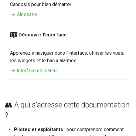
Canopsis pour bien démarrer.
Configuration composants
webhook dans le webhook
c
suivant
Listes de lecture
Glossaire
Gestion fixtures
h
LLMs
e
Découvrir l’interface
Mode Maintenance
Apprenez à naviguer dans l’interface, utiliser les vues,
Modèles de commentaires
les widgets et le bac à alarmes.
Interface utilisateur
Modèles de widget
Notifications
Calcul d'état et de sévérité
👥 À qui s’adresse cette documentation
?
Stockage de données
Pilotes et exploitants
: pour comprendre comment
Planification