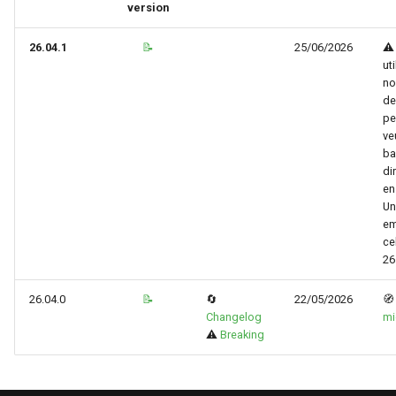
version
26.04.1
📝
25/06/2026
⚠️
ut
no
de
pe
ve
ba
di
en
Un
e
ce
26
26.04.0
📝
🔄
22/05/2026

Changelog
mi
⚠️
Breaking